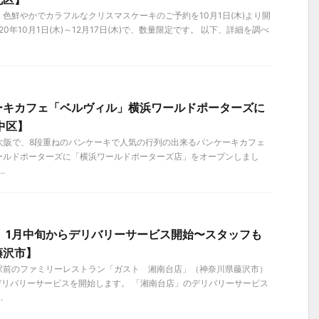
色鮮やかでカラフルなクリスマスケーキのご予約を10月1日(木)より開
0年10月1日(木)～12月17日(木)で、数量限定です。 以下、詳細を調べ
ーキカフェ「ベルヴィル」横浜ワールドポーターズに
中区】
）、大阪で、8段重ねのパンケーキで人気の行列の出来るパンケーキカフェ
ールドポーターズに「横浜ワールドポーターズ店」をオープンしまし
.
」1月中旬からデリバリーサービス開始〜スタッフも
藤沢市】
駅前のファミリーレストラン「ガスト 湘南台店」（神奈川県藤沢市）
らデリバリーサービスを開始します。 「湘南台店」のデリバリーサービス
.