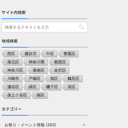
サイト内検索
地域検索
西区
横浜市
中区
青葉区
港北区
神奈川県
都筑区
神奈川区
港南区
金沢区
川崎市
戸塚区
旭区
鶴見区
瀬谷区
緑区
磯子区
栄区
保土ケ谷区
南区
カテゴリー
お祭り・イベント情報 (392)