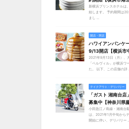
新横浜プリンスホテルは、
始します。 予約期間は202
まし ...
開店・閉店
ハワイアンパンケ
9/13開店【横浜市
2021年9月13日（月
「ベルヴィル」が横浜ワ
た。 以下、この店舗の詳 ..
テイクアウト・デリバリー
「ガスト 湘南台店
募集中【神奈川県
小田急江ノ島線・湘南台
は、2021年1月中旬か
開始に伴い、デリバリー ..