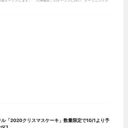
新規オープンします。 「六角橋店」のオープンに伴い、オープニングス
ル「2020クリスマスケーキ」数量限定で10/1より予
北区】