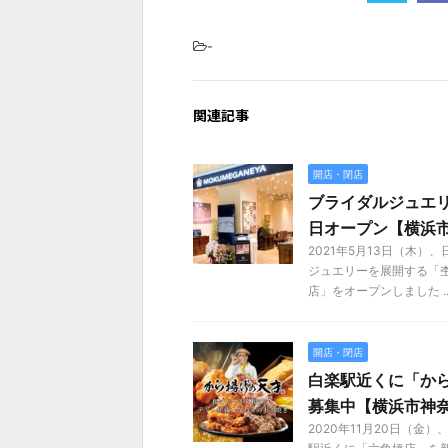
-
関連記事
開店・閉店
ブライダルジュエリ
日オープン【横浜
2021年5月13日（木
ジュエリーを展開する「
店」をオープンしました ..
開店・閉店
白楽駅近くに「から
募集中【横浜市神
2020年11月20日（