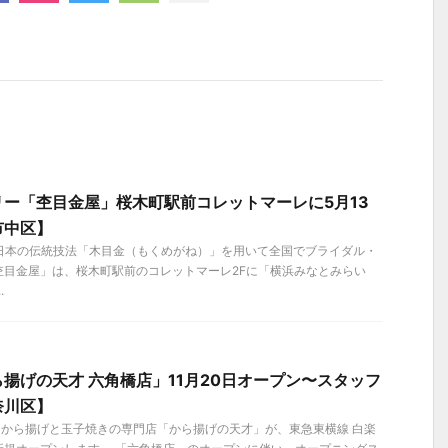
ー「杢目金屋」桜木町駅前コレットマーレに5月13
市中区】
）、日本の伝統技法「木目金（もくめがね）」を用いて全国でブライダル・
杢目金屋」は、桜木町駅前のコレットマーレ2Fに「横浜みなとみらい
.
揚げの天才 六角橋店」11月20日オープン〜スタッフ
奈川区】
金）、から揚げと玉子焼きの専門店「から揚げの天才」が、東急東横線 白楽