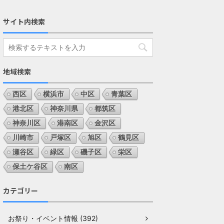
サイト内検索
地域検索
西区
横浜市
中区
青葉区
港北区
神奈川県
都筑区
神奈川区
港南区
金沢区
川崎市
戸塚区
旭区
鶴見区
瀬谷区
緑区
磯子区
栄区
保土ケ谷区
南区
カテゴリー
お祭り・イベント情報 (392)