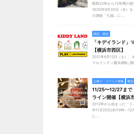
昭和23年から72年間の
2020年9月30日（水
の酒処「七福」に ...
開店・閉店
「キデイランド」マ
【横浜市西区】
2021年6月12日（土
マルイシティ横浜8階に期間限定
お祭り・イベント情報
横浜
11/25〜12/2
ライン開催【横浜
2012年から始まった「ド
年11月25日(木)10時
に ...