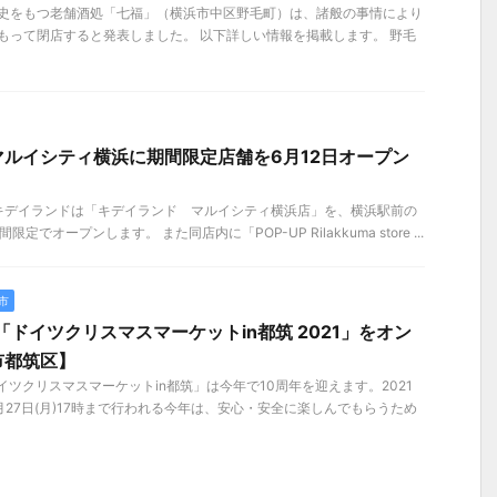
歴史をもつ老舗酒処「七福」（横浜市中区野毛町）は、諸般の事情により
）をもって閉店すると発表しました。 以下詳しい情報を掲載します。 野毛
ルイシティ横浜に期間限定店舗を6月12日オープン
）、キデイランドは「キデイランド マルイシティ横浜店」を、横浜駅前の
でオープンします。 また同店内に「POP-UP Rilakkuma store ...
市
7まで「ドイツクリスマスマーケットin都筑 2021」をオン
市都筑区】
イツクリスマスマーケットin都筑」は今年で10周年を迎えます。2021
～12月27日(月)17時まで行われる今年は、安心・安全に楽しんでもらうため