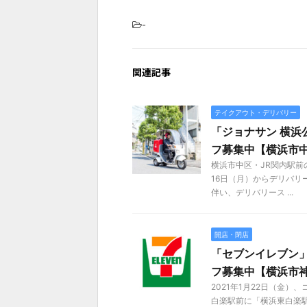
-
関連記事
テイクアウト・デリバリー
「ジョナサン 横浜
フ募集中【横浜市
横浜市中区・JR関内駅前
16日（月）からデリバリ
伴い、デリバリース ...
開店・閉店
「セブンイレブン」
フ募集中【横浜市
2021年1月22日（金
白楽駅前に「横浜東白楽