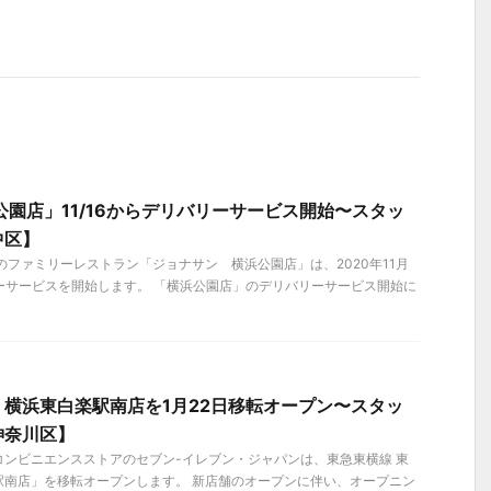
公園店」11/16からデリバリーサービス開始〜スタッ
中区】
のファミリーレストラン「ジョナサン 横浜公園店」は、2020年11月
ーサービスを開始します。 「横浜公園店」のデリバリーサービス開始に
横浜東白楽駅南店を1月22日移転オープン〜スタッ
神奈川区】
）、コンビニエンスストアのセブン-イレブン・ジャパンは、東急東横線 東
駅南店」を移転オープンします。 新店舗のオープンに伴い、オープニン