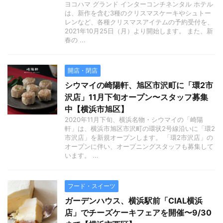
ヨコハマ グランド インターコンチネンタル ホテル
は、新作を含む3種のクリスマスケーキやシュトー
レンなど、各種クリスマスアイテムの予約受付を、
2021年10月25日（月）より開始します。 また、新
春の ...
開店・閉店
シウマイの崎陽軒、旭区市沢町に「環2市
沢店」11月下旬オープン〜スタッフ募集
中【横浜市旭区】
2020年11月下旬、横浜名物・シウマイの「崎陽
軒」は、横浜市旭区市沢町の環状2号線沿いに「環2
市沢店」を新規オープンします。 「環2市沢店」の
オープンに伴い、オープニングスタッフも募集して
います。 ...
フード・スイーツ
ガーデンハウス、横浜駅前「CIAL横浜
店」でチーズケーキフェアを開催〜9/30