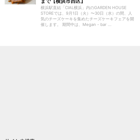
まで【横浜市西区】
横浜駅直結「CIAL横浜」内のGARDEN HOUSE
STOREでは、9月1日（火）〜30日（水）の間、人
気のチーズケーキを集めたチーズケーキフェアを開
催します。 期間中は、Megan - bar ...