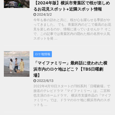
【2024年版】横浜市青葉区で桜が楽しめ
るお花見スポット+近隣スポット情報
2024/3/2
今年も春の訪れと共に、桜が心を躍らせる季節がや
ってきました。 でも、青葉区内のどこで最高のお花
見を楽しめるのか、情報に迷っていませんか？ そこ
で、この記事では青葉区内の隠れた桜の名所や人気
スポットを発 ...
ロケ地情報
「マイファミリー」最終話に使われた横
浜市内のロケ地はどこ？【TBS日曜劇
場】
2022/6/13
2022年4月10日スタートのTBS系列「日曜劇場」で
放送のテレビドラマ『マイファミリー』は、二宮和
也主演のホームドラマ。 横浜市支援作品の『マイフ
ァミリー』では、ドラマのロケ地に横浜市内のスポ
ットも ...