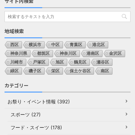
サイト内検索
地域検索
西区
横浜市
中区
青葉区
港北区
神奈川県
都筑区
神奈川区
港南区
金沢区
川崎市
戸塚区
旭区
鶴見区
瀬谷区
緑区
磯子区
栄区
保土ケ谷区
南区
カテゴリー
お祭り・イベント情報 (392)
スポーツ (27)
フード・スイーツ (178)