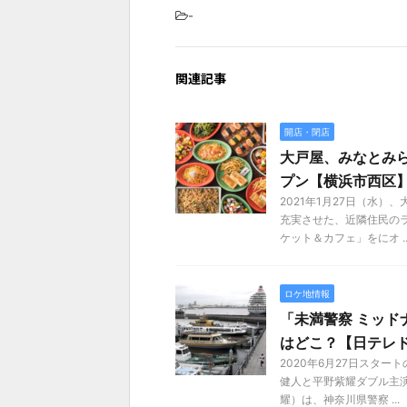
-
関連記事
開店・閉店
大戸屋、みなとみら
プン【横浜市西区
2021年1月27日（水
充実させた、近隣住民の
ケット＆カフェ」をにオ ..
ロケ地情報
「未満警察 ミッド
はどこ？【日テレ
2020年6月27日スタ
健人と平野紫耀ダブル主
耀）は、神奈川県警察 ...