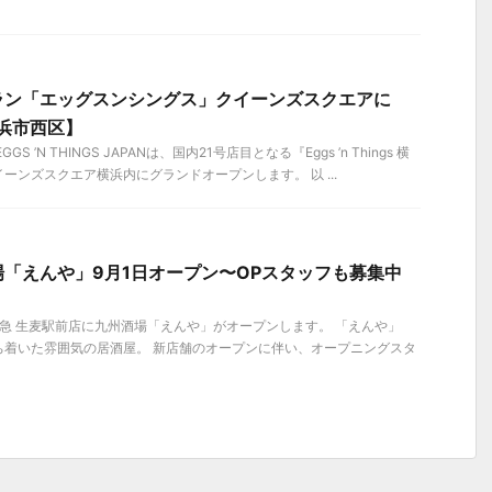
ラン「エッグスンシングス」クイーンズスクエアに
横浜市西区】
S ’N THINGS JAPANは、国内21号店目となる『Eggs ’n Things 横
ーンズスクエア横浜内にグランドオープンします。 以 ...
「えんや」9月1日オープン〜OPスタッフも募集中
、京急 生麦駅前店に九州酒場「えんや」がオープンします。 「えんや」
ち着いた雰囲気の居酒屋。 新店舗のオープンに伴い、オープニングスタ