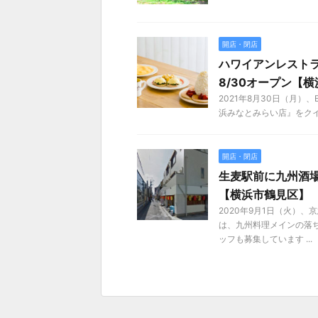
開店・閉店
ハワイアンレスト
8/30オープン【
2021年8月30日（月）、EGG
浜みなとみらい店』をクイ
開店・閉店
生麦駅前に九州酒場
【横浜市鶴見区】
2020年9月1日（火）
は、九州料理メインの落
ッフも募集しています ...