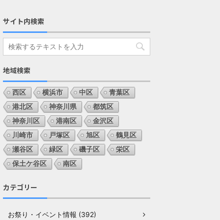
サイト内検索
地域検索
西区
横浜市
中区
青葉区
港北区
神奈川県
都筑区
神奈川区
港南区
金沢区
川崎市
戸塚区
旭区
鶴見区
瀬谷区
緑区
磯子区
栄区
保土ケ谷区
南区
カテゴリー
お祭り・イベント情報 (392)