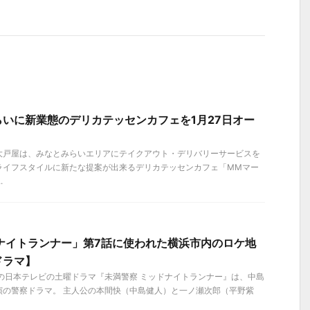
いに新業態のデリカテッセンカフェを1月27日オー
】
）、大戸屋は、みなとみらいエリアにテイクアウト・デリバリーサービスを
ライフスタイルに新たな提案が出来るデリカテッセンカフェ「MMマー
.
ナイトランナー」第7話に使われた横浜市内のロケ地
ドラマ】
ートの日本テレビの土曜ドラマ『未満警察 ミッドナイトランナー』は、中島
演の警察ドラマ。 主人公の本間快（中島健人）と一ノ瀬次郎（平野紫