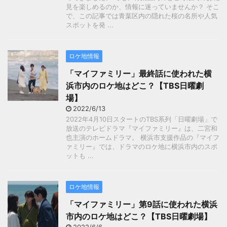
見を楽しめるのか、情報に迷っていませんか？ そこ
で、この記事では青葉区内の隠れた桜の名所や人気
スポットを発 ...
ロケ地情報
「マイファミリー」最終話に使われた横
浜市内のロケ地はどこ？【TBS日曜劇
場】
2022/6/13
2022年4月10日スタートのTBS系列「日曜劇場」で
放送のテレビドラマ『マイファミリー』は、二宮和
也主演のホームドラマ。 横浜市支援作品の『マイフ
ァミリー』では、ドラマのロケ地に横浜市内のスポ
ットも ...
ロケ地情報
「マイファミリー」第9話に使われた横浜
市内のロケ地はどこ？【TBS日曜劇場】