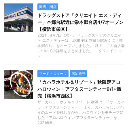
開店・閉店
ドラッグストア「クリエイト エス・ディ
ー」本郷台駅近に栄本郷台店4/7オープン
【横浜市栄区】
2021年4月7日（水）、ドラッグストアのクリエイ
ト エス・ディーは、JR根岸線 本郷台駅近くに「栄
本郷台店」をオープンしました。 以下、この新店舗
についての詳細をまとめました。 「クリエイト エ
ス・ ...
フード・スイーツ
宿泊施設
「カハラホテル＆リゾート」秋限定アロ
ハロウィン・アフタヌーンティー9/1~販
売【横浜市西区】
ザ・カハラ・ホテル＆リゾート 横浜は、「ザ・カハ
ラ・アフタヌーンティー」 より、カハラらしいハワ
イのムードを残しながら、ハロウィンをモチーフに
した「アロハロウィン アフタヌーンティー」を、
2021年8 ...