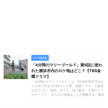
ロケ地情報
「4分間のマリーゴールド」第9話に使わ
れた横浜市内のロケ地はどこ？【TBS金
曜ドラマ】
『4分間のマリーゴールド』は、2019年10月11日か
ら12月13日までTBSテレビ系「金曜ドラマ」で放送
されていた、原作・キリエ、福士蒼汰・主演のラブ
ストーリー。 主人公の花巻みことが勤務する「横浜
...