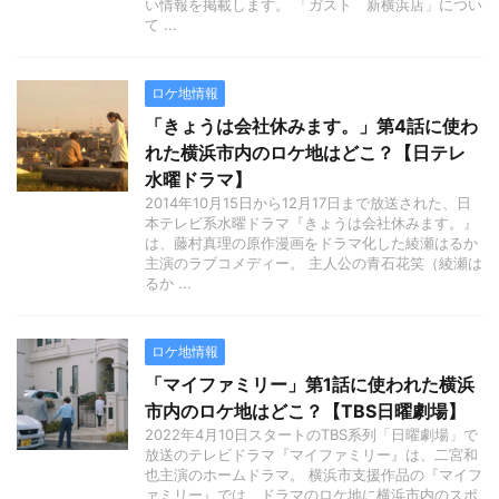
い情報を掲載します。 「ガスト 新横浜店」につい
て ...
ロケ地情報
「きょうは会社休みます。」第4話に使わ
れた横浜市内のロケ地はどこ？【日テレ
水曜ドラマ】
2014年10月15日から12月17日まで放送された、日
本テレビ系水曜ドラマ『きょうは会社休みます。』
は、藤村真理の原作漫画をドラマ化した綾瀬はるか
主演のラブコメディー。 主人公の青石花笑（綾瀬は
るか ...
ロケ地情報
「マイファミリー」第1話に使われた横浜
市内のロケ地はどこ？【TBS日曜劇場】
2022年4月10日スタートのTBS系列「日曜劇場」で
放送のテレビドラマ『マイファミリー』は、二宮和
也主演のホームドラマ。 横浜市支援作品の『マイフ
ァミリー』では、ドラマのロケ地に横浜市内のスポ