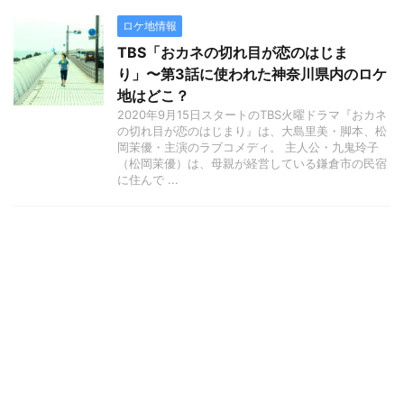
ロケ地情報
TBS「おカネの切れ目が恋のはじま
り」〜第3話に使われた神奈川県内のロケ
地はどこ？
2020年9月15日スタートのTBS火曜ドラマ『おカネ
の切れ目が恋のはじまり』は、大島里美・脚本、松
岡茉優・主演のラブコメディ。 主人公・九鬼玲子
（松岡茉優）は、母親が経営している鎌倉市の民宿
に住んで ...