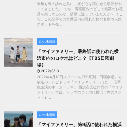
今年も春の訪れと共に、桜が心を躍らせる季節がや
ってきました。 でも、青葉区内のどこで最高のお花
見を楽しめるのか、情報に迷っていませんか？ そこ
で、この記事では青葉区内の隠れた桜の名所や人気
スポットを発 ...
ロケ地情報
「マイファミリー」最終話に使われた横
浜市内のロケ地はどこ？【TBS日曜劇
場】
2022/6/13
2022年4月10日スタートのTBS系列「日曜劇場」で
放送のテレビドラマ『マイファミリー』は、二宮和
也主演のホームドラマ。 横浜市支援作品の『マイフ
ァミリー』では、ドラマのロケ地に横浜市内のスポ
ットも ...
ロケ地情報
「マイファミリー」第9話に使われた横浜