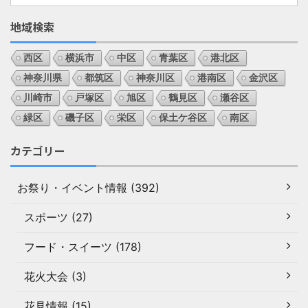
地域検索
西区
横浜市
中区
青葉区
港北区
神奈川県
都筑区
神奈川区
港南区
金沢区
川崎市
戸塚区
旭区
鶴見区
瀬谷区
緑区
磯子区
栄区
保土ケ谷区
南区
カテゴリー
お祭り・イベント情報 (392)
スポーツ (27)
フード・スイーツ (178)
花火大会 (3)
花見情報 (15)