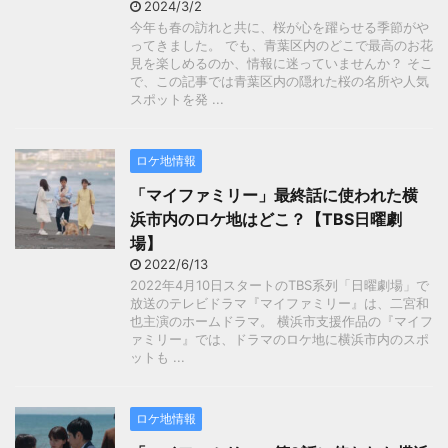
2024/3/2
今年も春の訪れと共に、桜が心を躍らせる季節がや
ってきました。 でも、青葉区内のどこで最高のお花
見を楽しめるのか、情報に迷っていませんか？ そこ
で、この記事では青葉区内の隠れた桜の名所や人気
スポットを発 ...
ロケ地情報
「マイファミリー」最終話に使われた横
浜市内のロケ地はどこ？【TBS日曜劇
場】
2022/6/13
2022年4月10日スタートのTBS系列「日曜劇場」で
放送のテレビドラマ『マイファミリー』は、二宮和
也主演のホームドラマ。 横浜市支援作品の『マイフ
ァミリー』では、ドラマのロケ地に横浜市内のスポ
ットも ...
ロケ地情報