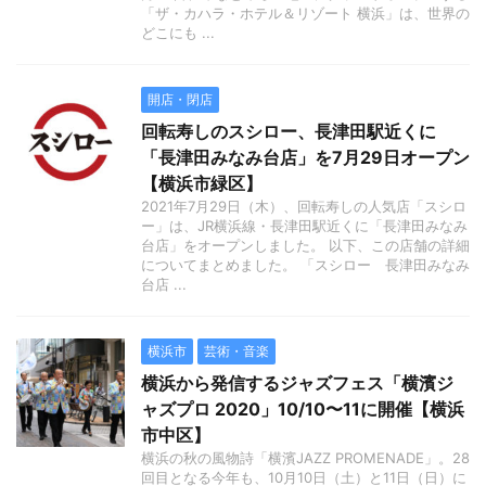
「ザ・カハラ・ホテル＆リゾート 横浜」は、世界の
どこにも ...
開店・閉店
回転寿しのスシロー、長津田駅近くに
「長津田みなみ台店」を7月29日オープン
【横浜市緑区】
2021年7月29日（木）、回転寿しの人気店「スシロ
ー」は、JR横浜線・長津田駅近くに「長津田みなみ
台店」をオープンしました。 以下、この店舗の詳細
についてまとめました。 「スシロー 長津田みなみ
台店 ...
横浜市
芸術・音楽
横浜から発信するジャズフェス「横濱ジ
ャズプロ 2020」10/10〜11に開催【横浜
市中区】
横浜の秋の風物詩「横濱JAZZ PROMENADE」。28
回目となる今年も、10月10日（土）と11日（日）に