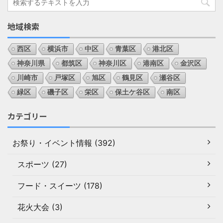
地域検索
西区
横浜市
中区
青葉区
港北区
神奈川県
都筑区
神奈川区
港南区
金沢区
川崎市
戸塚区
旭区
鶴見区
瀬谷区
緑区
磯子区
栄区
保土ケ谷区
南区
カテゴリー
お祭り・イベント情報 (392)
スポーツ (27)
フード・スイーツ (178)
花火大会 (3)