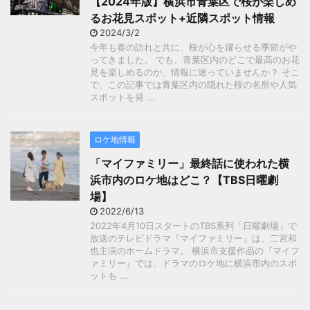
【2024年版】横浜市青葉区で桜が楽しめ
るお花見スポット+近隣スポット情報
2024/3/2
今年も春の訪れと共に、桜が心を躍らせる季節がや
ってきました。 でも、青葉区内のどこで最高のお花
見を楽しめるのか、情報に迷っていませんか？ そこ
で、この記事では青葉区内の隠れた桜の名所や人気
スポットを発 ...
ロケ地情報
「マイファミリー」最終話に使われた横
浜市内のロケ地はどこ？【TBS日曜劇
場】
2022/6/13
2022年4月10日スタートのTBS系列「日曜劇場」で
放送のテレビドラマ『マイファミリー』は、二宮和
也主演のホームドラマ。 横浜市支援作品の『マイフ
ァミリー』では、ドラマのロケ地に横浜市内のスポ
ットも ...