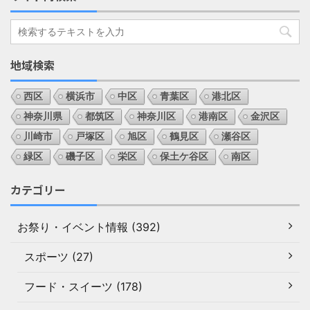
地域検索
西区
横浜市
中区
青葉区
港北区
神奈川県
都筑区
神奈川区
港南区
金沢区
川崎市
戸塚区
旭区
鶴見区
瀬谷区
緑区
磯子区
栄区
保土ケ谷区
南区
カテゴリー
お祭り・イベント情報 (392)
スポーツ (27)
フード・スイーツ (178)