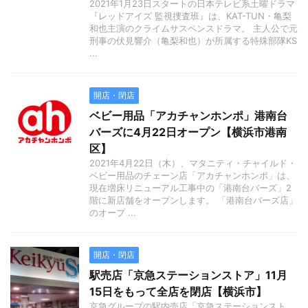
2021年1月23日スタートの日本テレビ系土曜ドラマ
『レッドアイズ 監視捜査班』は、KAT-TUN・亀梨
和也主演のクライムサスペンスドラマ。 主人公で元
刑事の伏見響介（亀梨和也）が所属する特殊部隊KS
...
開店・閉店
ベビー用品「アカチャンホンポ」港南台
バーズに4月22日オープン【横浜市港南
区】
2021年4月22日（木）、マタニティ・チャイルド・
ベビー用品のチェーン店「アカチャンホンポ」は、
現在増床リニューアル工事中の「港南台バーズ」2
階に新店舗をオープンします。 「港南台バーズ店」
のオープ ...
開店・閉店
駅売店「京急ステーションストア」11月
15日をもって全店を閉店【横浜市】
京急グループの駅内売店「京急ステーションスト