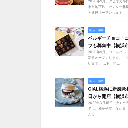
2020年9月、タピオカ
市営地下鉄・センター北
を新規オープンします。 ..
開店・閉店
ベルギーチョコ「
フも募集中【横浜
2020年9月、ゴディバ
新規オープンします。 
います。 以下、詳 ...
開店・閉店
CIAL横浜に新感
日から開店【横浜
2022年3月15日（火）〜
では、和菓子屋「なか又
だっ ...