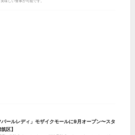
たり美味しい食事が可能です。
ツパールレディ」モザイクモールに9月オープン〜スタ
都筑区】