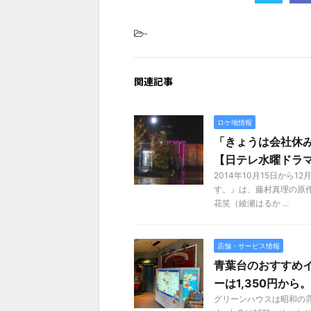
-
関連記事
ロケ地情報
「きょうは会社休
【日テレ水曜ドラ
2014年10月15日から
す。』は、藤村真理の原
花笑（綾瀬はるか ...
店舗・サービス情報
青葉台のおすすめ
ーは1,350円か
グリーンハウスは昭和の