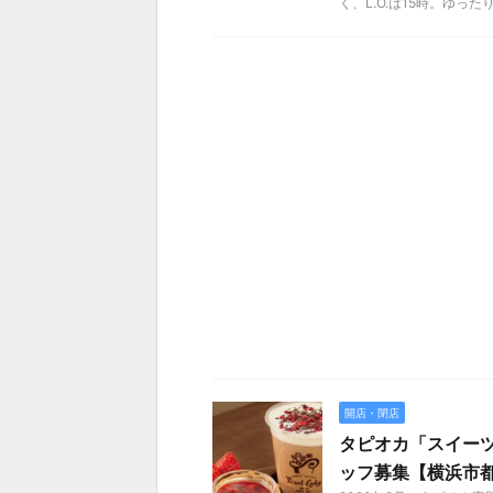
く、L.O.は15時。ゆっ
開店・閉店
タピオカ「スイー
ッフ募集【横浜市