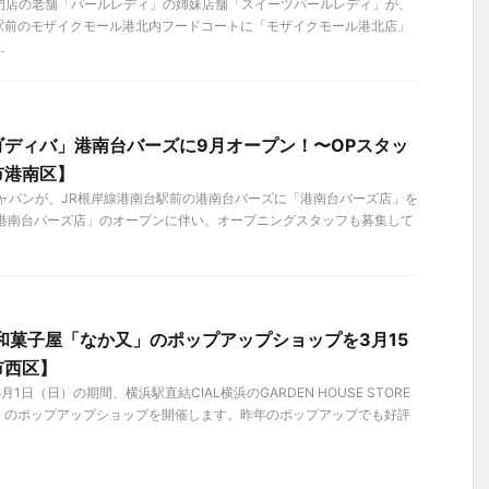
専門店の老舗「パールレディ」の姉妹店舗「スイーツパールレディ」が、
駅前のモザイクモール港北内フードコートに「モザイクモール港北店」
.
ゴディバ」港南台バーズに9月オープン！〜OPスタッ
市港南区】
 ジャパンが、JR根岸線港南台駅前の港南台バーズに「港南台バーズ店」を
「港南台バーズ店」のオープンに伴い、オープニングスタッフも募集して
覚和菓子屋「なか又」のポップアップショップを3月15
市西区】
5月1日（日）の期間、横浜駅直結CIAL横浜のGARDEN HOUSE STORE
」のポップアップショップを開催します。昨年のポップアップでも好評