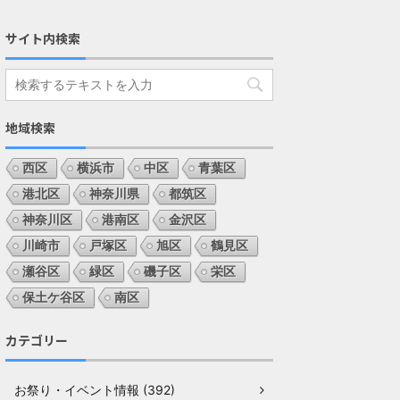
サイト内検索
地域検索
西区
横浜市
中区
青葉区
港北区
神奈川県
都筑区
神奈川区
港南区
金沢区
川崎市
戸塚区
旭区
鶴見区
瀬谷区
緑区
磯子区
栄区
保土ケ谷区
南区
カテゴリー
お祭り・イベント情報 (392)