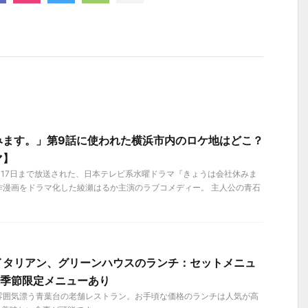
みます。」第9話に使われた横浜市内のロケ地はどこ？
マ】
12月17日まで放送された、日本テレビ系水曜ドラマ『きょうは会社休みま
作漫画をドラマ化した綾瀬はるか主演のラブコメディー。 主人公の青石
イタリアン、グリーンハウスのランチ：セットメニュ
ら。季節限定メニューあり
雰囲気漂う青葉台の老舗レストラン。お手頃な価格のランチは人気が高