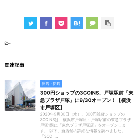
-
関連記事
開店・閉店
300円ショップの3COINS、戸塚駅前「東
急プラザ戸塚」に9/30オープン！【横浜
市戸塚区】
2020年9月30日（水）、300円雑貨ショップの
3COINSは、横浜市戸塚区・戸塚駅前の東急プラザ
戸塚1階に「東急プラザ戸塚店」をオープンしま
す。 以下、新店舗の詳細な情報を調べました。
「3COI ...