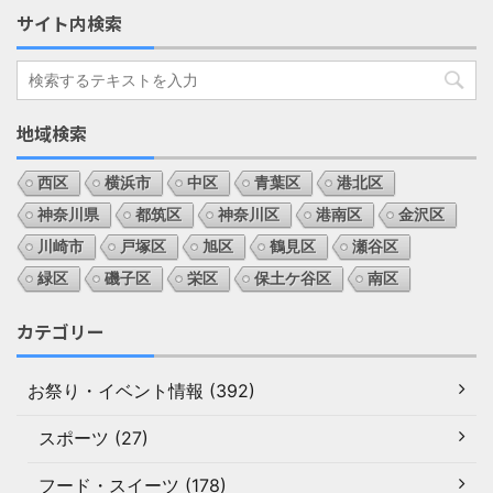
サイト内検索
地域検索
西区
横浜市
中区
青葉区
港北区
神奈川県
都筑区
神奈川区
港南区
金沢区
川崎市
戸塚区
旭区
鶴見区
瀬谷区
緑区
磯子区
栄区
保土ケ谷区
南区
カテゴリー
お祭り・イベント情報 (392)
スポーツ (27)
フード・スイーツ (178)