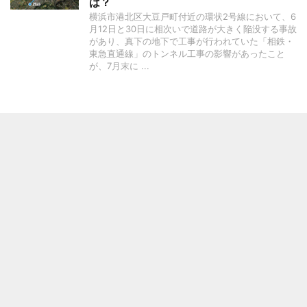
は？
横浜市港北区大豆戸町付近の環状2号線において、6
月12日と30日に相次いで道路が大きく陥没する事故
があり、真下の地下で工事が行われていた「相鉄・
東急直通線」のトンネル工事の影響があったこと
が、7月末に ...