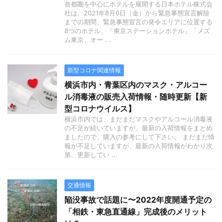
首都圏を中心にホテルを展開する日本ホテル株式会
社は、2021年8月6日（金）から緊急事態宣言解除
までの期間、緊急事態宣言の発令エリアに位置する
8つのホテル、「東京ステーションホテル」「メズ
ム東京、オー ...
新型コロナ関連情報
横浜市内・青葉区内のマスク・アルコー
ル消毒液の販売入荷情報・随時更新【新
型コロナウイルス】
横浜市内では、まだまだマスクやアルコール消毒液
の不足が続いていますが、最新の入荷情報をまとめ
ましたので、購入の参考にして下さい。 まだまだ情
報が不足していますが、最新の入荷情報がわかり次
第、更新してい ...
交通情報
陥没事故で話題に〜2022年度開通予定の
「相鉄・東急直通線」完成後のメリット