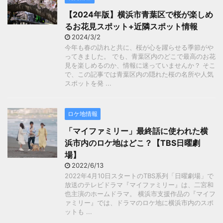
【2024年版】横浜市青葉区で桜が楽しめ
るお花見スポット+近隣スポット情報
2024/3/2
今年も春の訪れと共に、桜が心を躍らせる季節がや
ってきました。 でも、青葉区内のどこで最高のお花
見を楽しめるのか、情報に迷っていませんか？ そこ
で、この記事では青葉区内の隠れた桜の名所や人気
スポットを発 ...
ロケ地情報
「マイファミリー」最終話に使われた横
浜市内のロケ地はどこ？【TBS日曜劇
場】
2022/6/13
2022年4月10日スタートのTBS系列「日曜劇場」で
放送のテレビドラマ『マイファミリー』は、二宮和
也主演のホームドラマ。 横浜市支援作品の『マイフ
ァミリー』では、ドラマのロケ地に横浜市内のスポ
ットも ...