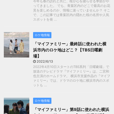
今年も春の訪れと共に、桜が心を躍らせる季節がや
ってきました。 でも、青葉区内のどこで最高のお花
見を楽しめるのか、情報に迷っていませんか？ そこ
で、この記事では青葉区内の隠れた桜の名所や人気
スポットを発 ...
ロケ地情報
「マイファミリー」最終話に使われた横
浜市内のロケ地はどこ？【TBS日曜劇
場】
2022/6/13
2022年4月10日スタートのTBS系列「日曜劇場」で
放送のテレビドラマ『マイファミリー』は、二宮和
也主演のホームドラマ。 横浜市支援作品の『マイフ
ァミリー』では、ドラマのロケ地に横浜市内のスポ
ットも ...
ロケ地情報
「マイファミリー」第9話に使われた横浜