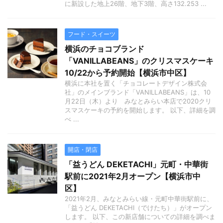
に新設した地上26階、地下3階、高さ132.253 ...
フード・スイーツ
横浜のチョコブランド
「VANILLABEANS」のクリスマスケーキ
10/22から予約開始【横浜市中区】
横浜に本社を置く「チョコレートデザイン株式会
社」のメインブランド「VANILLABEANS」は、10
月22日（木）より みなとみらい本店で2020クリ
スマスケーキの予約を開始します。 以下、詳細を調
べ ...
開店・閉店
「益うどん DEKETACHI」元町・中華街
駅前に2021年2月オープン【横浜市中
区】
2021年2月、みなとみらい線・元町中華街駅前に、
「益うどん DEKETACHI（でけたち）」がオープン
します。 以下、この新店舗についての詳細を調べま