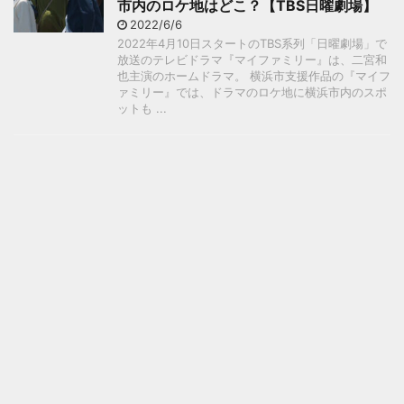
市内のロケ地はどこ？【TBS日曜劇場】
2022/6/6
2022年4月10日スタートのTBS系列「日曜劇場」で
放送のテレビドラマ『マイファミリー』は、二宮和
也主演のホームドラマ。 横浜市支援作品の『マイフ
ァミリー』では、ドラマのロケ地に横浜市内のスポ
ットも ...