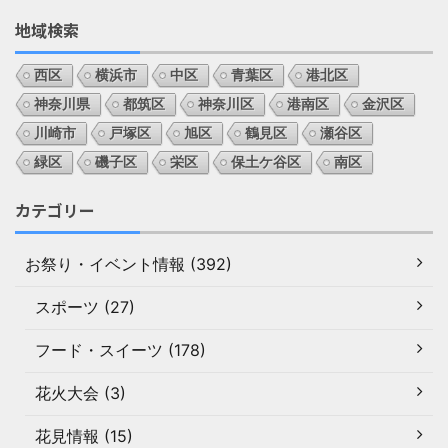
地域検索
西区
横浜市
中区
青葉区
港北区
神奈川県
都筑区
神奈川区
港南区
金沢区
川崎市
戸塚区
旭区
鶴見区
瀬谷区
緑区
磯子区
栄区
保土ケ谷区
南区
カテゴリー
お祭り・イベント情報 (392)
スポーツ (27)
フード・スイーツ (178)
花火大会 (3)
花見情報 (15)