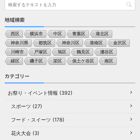
地域検索
西区
横浜市
中区
青葉区
港北区
神奈川県
都筑区
神奈川区
港南区
金沢区
川崎市
戸塚区
旭区
鶴見区
瀬谷区
緑区
磯子区
栄区
保土ケ谷区
南区
カテゴリー
お祭り・イベント情報 (392)
スポーツ (27)
フード・スイーツ (178)
花火大会 (3)