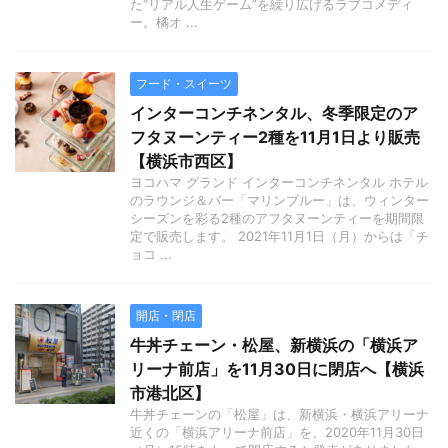
た“リアル人生ゲーム”を繰り広げるラブコメディ
ー。橘オ ...
フード・スイーツ
インターコンチネンタル、冬季限定のア
フタヌーンティー2種を11月1日より販売
【横浜市西区】
ヨコハマ グランド インターコンチネンタル ホテル
のラウンジ＆バー「マリンブルー」は、ウィンター
シーズンを彩る2種のアフタヌーンティーを期間限
定で販売します。 2021年11月1日（月）からは「チ
ョコ ...
開店・閉店
牛丼チェーン・松屋、新横浜の「横浜ア
リーナ前店」を11月30日に閉店へ【横浜
市港北区】
牛丼チェーンの「松屋」は、新横浜・横浜アリーナ
近くの「横浜アリーナ前店」を、2020年11月30日