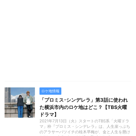
ロケ地情報
「プロミス･シンデレラ」第3話に使われ
た横浜市内のロケ地はどこ？【TBS火曜
ドラマ】
2021年7月13日（火）スタートのTBS系「火曜ドラ
マ」枠『プロミス・シンデレラ』は、人生崖っぷち
のアラサーバツイチの桂木早梅が、金と人生を懸け