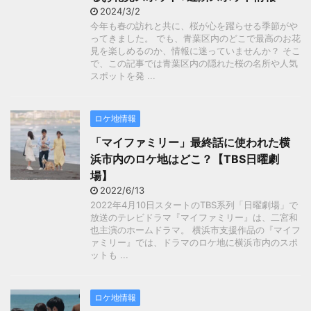
2024/3/2
今年も春の訪れと共に、桜が心を躍らせる季節がや
ってきました。 でも、青葉区内のどこで最高のお花
見を楽しめるのか、情報に迷っていませんか？ そこ
で、この記事では青葉区内の隠れた桜の名所や人気
スポットを発 ...
ロケ地情報
「マイファミリー」最終話に使われた横
浜市内のロケ地はどこ？【TBS日曜劇
場】
2022/6/13
2022年4月10日スタートのTBS系列「日曜劇場」で
放送のテレビドラマ『マイファミリー』は、二宮和
也主演のホームドラマ。 横浜市支援作品の『マイフ
ァミリー』では、ドラマのロケ地に横浜市内のスポ
ットも ...
ロケ地情報