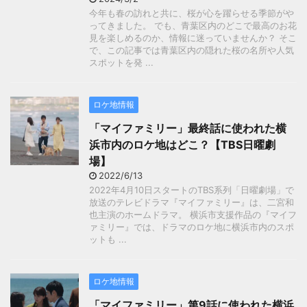
今年も春の訪れと共に、桜が心を躍らせる季節がや
ってきました。 でも、青葉区内のどこで最高のお花
見を楽しめるのか、情報に迷っていませんか？ そこ
で、この記事では青葉区内の隠れた桜の名所や人気
スポットを発 ...
ロケ地情報
「マイファミリー」最終話に使われた横
浜市内のロケ地はどこ？【TBS日曜劇
場】
2022/6/13
2022年4月10日スタートのTBS系列「日曜劇場」で
放送のテレビドラマ『マイファミリー』は、二宮和
也主演のホームドラマ。 横浜市支援作品の『マイフ
ァミリー』では、ドラマのロケ地に横浜市内のスポ
ットも ...
ロケ地情報
「マイファミリー」第9話に使われた横浜