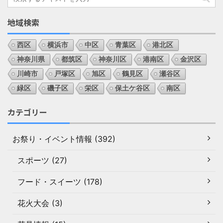
地域検索
西区
横浜市
中区
青葉区
港北区
神奈川県
都筑区
神奈川区
港南区
金沢区
川崎市
戸塚区
旭区
鶴見区
瀬谷区
緑区
磯子区
栄区
保土ケ谷区
南区
カテゴリー
お祭り・イベント情報 (392)
スポーツ (27)
フード・スイーツ (178)
花火大会 (3)