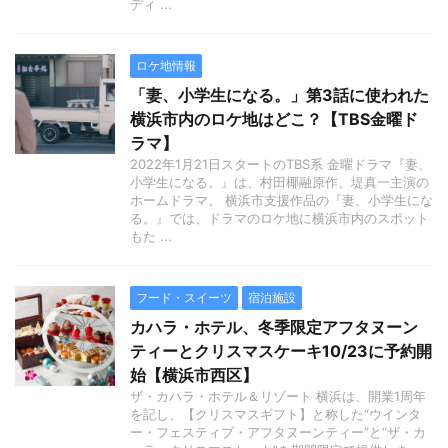
ディ ...
ロケ地情報
「妻、小学生になる。」第3話に使われた
横浜市内のロケ地はどこ？【TBS金曜ド
ラマ】
2022年1月21日スタートのTBS系 金曜ドラマ『妻、
小学生になる。』は、村田椰融原作、堤真一主演の
ホームドラマ。 横浜市支援作品の『妻、小学生にな
る。』では、ドラマのロケ地に横浜市内のスポット
もた ...
フード・スイーツ
宿泊施設
カハラ・ホテル、冬季限定アフタヌーン
ティーとクリスマスケーキ10/23に予約開
始【横浜市西区】
ザ・カハラ・ホテル＆リゾート 横浜は、開業1周年
を記し、【クリスマスギフト】と称した“ウインタ
ー・フェスティブ・アフタヌーンティー”と“ザ・カ