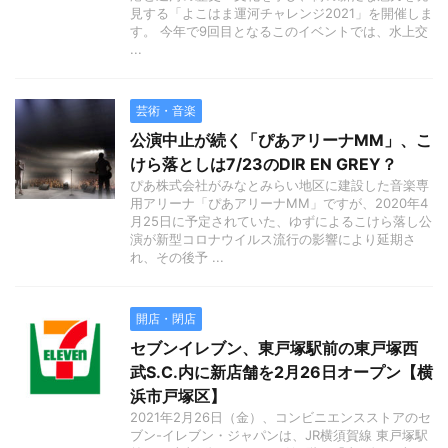
見する「よこはま運河チャレンジ2021」を開催しま
す。 今年で9回目となるこのイベントでは、水上交
...
芸術・音楽
公演中止が続く「ぴあアリーナMM」、こ
けら落としは7/23のDIR EN GREY？
ぴあ株式会社がみなとみらい地区に建設した音楽専
用アリーナ「ぴあアリーナMM」ですが、2020年4
月25日に予定されていた、ゆずによるこけら落し公
演が新型コロナウイルス流行の影響により延期さ
れ、その後予 ...
開店・閉店
セブンイレブン、東戸塚駅前の東戸塚西
武S.C.内に新店舗を2月26日オープン【横
浜市戸塚区】
2021年2月26日（金）、コンビニエンスストアのセ
ブン-イレブン・ジャパンは、JR横須賀線 東戸塚駅