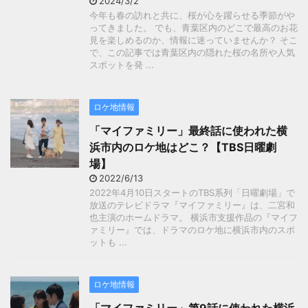
2024/3/2
今年も春の訪れと共に、桜が心を躍らせる季節がや
ってきました。 でも、青葉区内のどこで最高のお花
見を楽しめるのか、情報に迷っていませんか？ そこ
で、この記事では青葉区内の隠れた桜の名所や人気
スポットを発 ...
ロケ地情報
「マイファミリー」最終話に使われた横
浜市内のロケ地はどこ？【TBS日曜劇
場】
2022/6/13
2022年4月10日スタートのTBS系列「日曜劇場」で
放送のテレビドラマ『マイファミリー』は、二宮和
也主演のホームドラマ。 横浜市支援作品の『マイフ
ァミリー』では、ドラマのロケ地に横浜市内のスポ
ットも ...
ロケ地情報