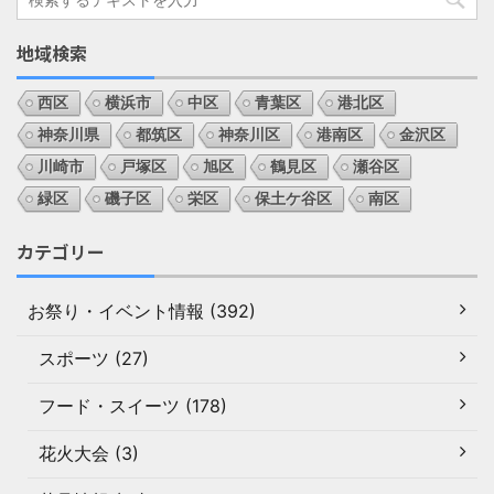
地域検索
西区
横浜市
中区
青葉区
港北区
神奈川県
都筑区
神奈川区
港南区
金沢区
川崎市
戸塚区
旭区
鶴見区
瀬谷区
緑区
磯子区
栄区
保土ケ谷区
南区
カテゴリー
お祭り・イベント情報 (392)
スポーツ (27)
フード・スイーツ (178)
花火大会 (3)