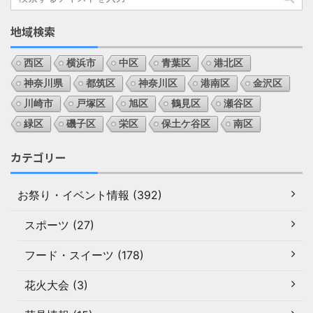
地域検索
西区
横浜市
中区
青葉区
港北区
神奈川県
都筑区
神奈川区
港南区
金沢区
川崎市
戸塚区
旭区
鶴見区
瀬谷区
緑区
磯子区
栄区
保土ケ谷区
南区
カテゴリー
お祭り・イベント情報 (392)
スポーツ (27)
フード・スイーツ (178)
花火大会 (3)