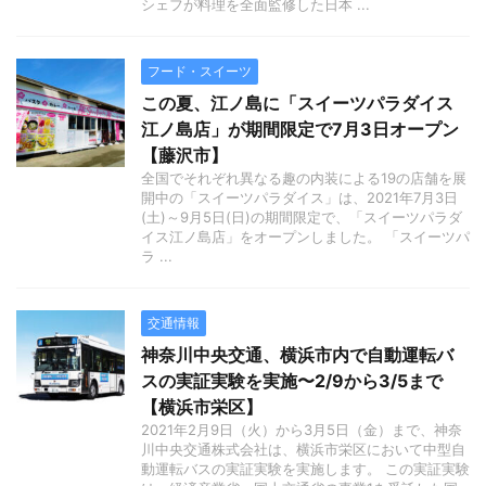
シェフが料理を全面監修した日本 ...
フード・スイーツ
この夏、江ノ島に「スイーツパラダイス
江ノ島店」が期間限定で7月3日オープン
【藤沢市】
全国でそれぞれ異なる趣の内装による19の店舗を展
開中の「スイーツパラダイス」は、2021年7月3日
(土)～9月5日(日)の期間限定で、「スイーツパラダ
イス江ノ島店」をオープンしました。 「スイーツパ
ラ ...
交通情報
神奈川中央交通、横浜市内で自動運転バ
スの実証実験を実施〜2/9から3/5まで
【横浜市栄区】
2021年2月9日（火）から3月5日（金）まで、神奈
川中央交通株式会社は、横浜市栄区において中型自
動運転バスの実証実験を実施します。 この実証実験