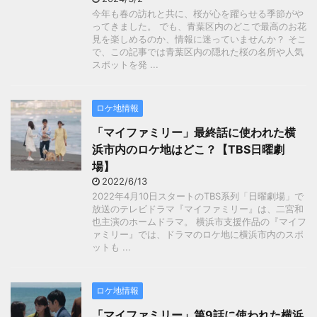
今年も春の訪れと共に、桜が心を躍らせる季節がや
ってきました。 でも、青葉区内のどこで最高のお花
見を楽しめるのか、情報に迷っていませんか？ そこ
で、この記事では青葉区内の隠れた桜の名所や人気
スポットを発 ...
ロケ地情報
「マイファミリー」最終話に使われた横
浜市内のロケ地はどこ？【TBS日曜劇
場】
2022/6/13
2022年4月10日スタートのTBS系列「日曜劇場」で
放送のテレビドラマ『マイファミリー』は、二宮和
也主演のホームドラマ。 横浜市支援作品の『マイフ
ァミリー』では、ドラマのロケ地に横浜市内のスポ
ットも ...
ロケ地情報
「マイファミリー」第9話に使われた横浜