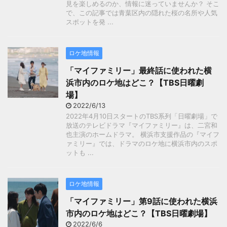
見を楽しめるのか、情報に迷っていませんか？ そこ
で、この記事では青葉区内の隠れた桜の名所や人気
スポットを発 ...
ロケ地情報
「マイファミリー」最終話に使われた横
浜市内のロケ地はどこ？【TBS日曜劇
場】
2022/6/13
2022年4月10日スタートのTBS系列「日曜劇場」で
放送のテレビドラマ『マイファミリー』は、二宮和
也主演のホームドラマ。 横浜市支援作品の『マイフ
ァミリー』では、ドラマのロケ地に横浜市内のスポ
ットも ...
ロケ地情報
「マイファミリー」第9話に使われた横浜
市内のロケ地はどこ？【TBS日曜劇場】
2022/6/6