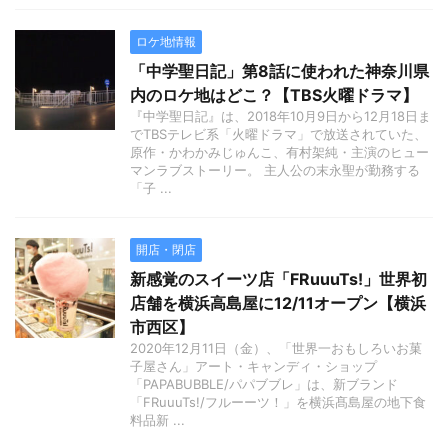
ロケ地情報
「中学聖日記」第8話に使われた神奈川県
内のロケ地はどこ？【TBS火曜ドラマ】
『中学聖日記』は、2018年10月9日から12月18日ま
でTBSテレビ系「火曜ドラマ」で放送されていた、
原作・かわかみじゅんこ、有村架純・主演のヒュー
マンラブストーリー。 主人公の末永聖が勤務する
「子 ...
開店・閉店
新感覚のスイーツ店「FRuuuTs!」世界初
店舗を横浜高島屋に12/11オープン【横浜
市西区】
2020年12月11日（金）、「世界一おもしろいお菓
子屋さん」アート・キャンディ・ショップ
「PAPABUBBLE/パパブブレ」は、新ブランド
「FRuuuTs!/フルーーツ！」を横浜髙島屋の地下食
料品新 ...