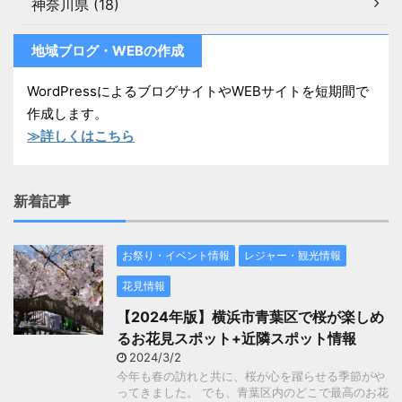
神奈川県 (18)
地域ブログ・WEBの作成
WordPressによるブログサイトやWEBサイトを短期間で
作成します。
≫詳しくはこちら
新着記事
お祭り・イベント情報
レジャー・観光情報
花見情報
【2024年版】横浜市青葉区で桜が楽しめ
るお花見スポット+近隣スポット情報
2024/3/2
今年も春の訪れと共に、桜が心を躍らせる季節がや
ってきました。 でも、青葉区内のどこで最高のお花