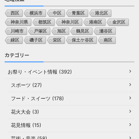
西区
横浜市
中区
青葉区
港北区
神奈川県
都筑区
神奈川区
港南区
金沢区
川崎市
戸塚区
旭区
鶴見区
瀬谷区
緑区
磯子区
栄区
保土ケ谷区
南区
カテゴリー
お祭り・イベント情報 (392)
スポーツ (27)
フード・スイーツ (178)
花火大会 (3)
花見情報 (15)
芸術・音楽 (58)