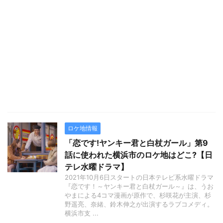
ロケ地情報
「恋です!ヤンキー君と白杖ガール」第9
話に使われた横浜市のロケ地はどこ?【日
テレ水曜ドラマ】
2021年10月6日スタートの日本テレビ系水曜ドラマ
『恋です！～ヤンキー君と白杖ガール～』は、うお
やまによる4コマ漫画が原作で、杉咲花が主演、杉
野遥亮、奈緒、鈴木伸之が出演するラブコメディ。
横浜市支 ...