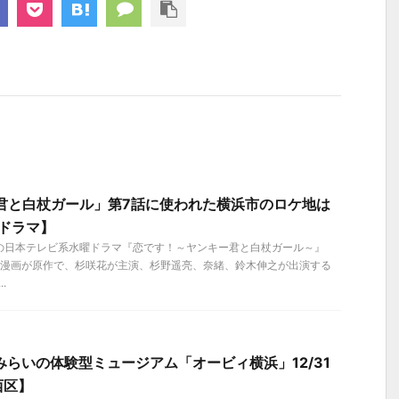
君と白杖ガール」第7話に使われた横浜市のロケ地は
ドラマ】
ートの日本テレビ系水曜ドラマ『恋です！～ヤンキー君と白杖ガール～』
マ漫画が原作で、杉咲花が主演、杉野遥亮、奈緒、鈴木伸之が出演する
.
みらいの体験型ミュージアム「オービィ横浜」12/31
西区】