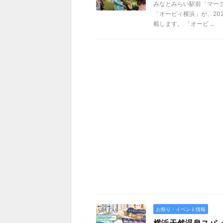
みなとみらい駅前「マー
「オービィ横浜」が、20
載します。 「オービ ...
お祭り・イベント情報