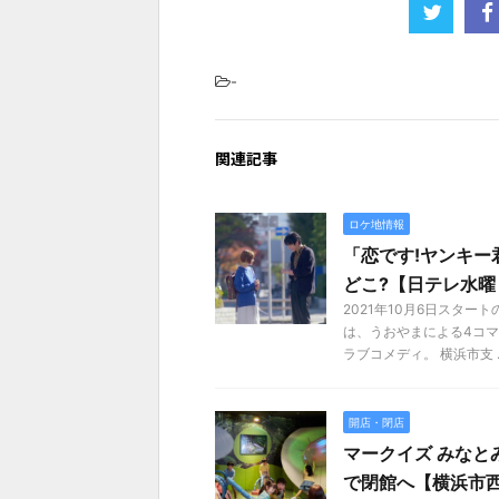
-
関連記事
ロケ地情報
「恋です!ヤンキー
どこ?【日テレ水曜
2021年10月6日スタ
は、うおやまによる4コ
ラブコメディ。 横浜市支 ..
開店・閉店
マークイズ みなと
で閉館へ【横浜市