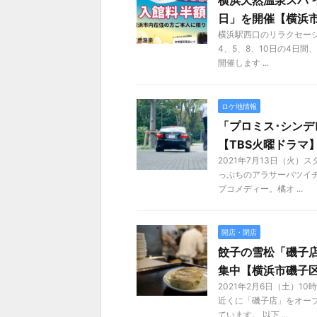
横浜天然温泉スパ 
日」を開催【横浜
横浜駅西口のリラクセーショ
4、5、8、10日の4日
開催します ...
ロケ地情報
「プロミス･シン
【TBS火曜ドラマ
2021年7月13日（火
っぷちのアラサーバツイ
ブコメディー。橘オ ...
開店・閉店
餃子の雪松「磯子
集中【横浜市磯子
2021年2月6日（土）
近くに「磯子店」をオー
ています。 以下 ...