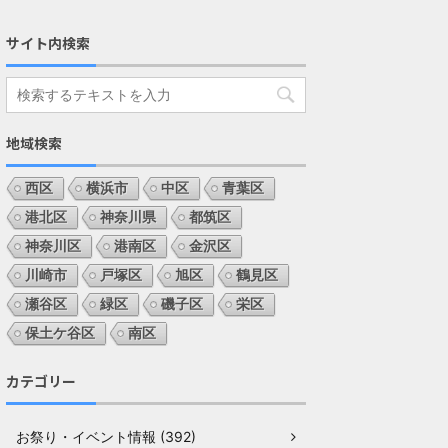
サイト内検索
地域検索
西区
横浜市
中区
青葉区
港北区
神奈川県
都筑区
神奈川区
港南区
金沢区
川崎市
戸塚区
旭区
鶴見区
瀬谷区
緑区
磯子区
栄区
保土ケ谷区
南区
カテゴリー
お祭り・イベント情報 (392)