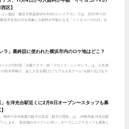
イアス、11月4日から入館料が半額「イイヨコハマの
市西区】
ン施設「横浜天然温泉SPA EAS(スパ イアス)」では、2021年11月
間、横浜市在住の方を対象に入館料が半額となる「イイヨコハマの日」を
デレラ」最終話に使われた横浜市内のロケ地はどこ？
】
）スタートのTBS系「火曜ドラマ」枠『プロミス・シンデレラ』は、人生崖
チの桂木早梅が、金と人生を懸けた“リアル人生ゲーム”を繰り広げるラ
店」を洋光台駅近くに2月6日オープン〜スタッフも募
区】
10時、昭和十五年創業の餃子の名店「餃子の雪松」は、JR根岸線 洋光台駅
プンします。 新店舗のオープンに伴い、オープニングスタッフも募集し