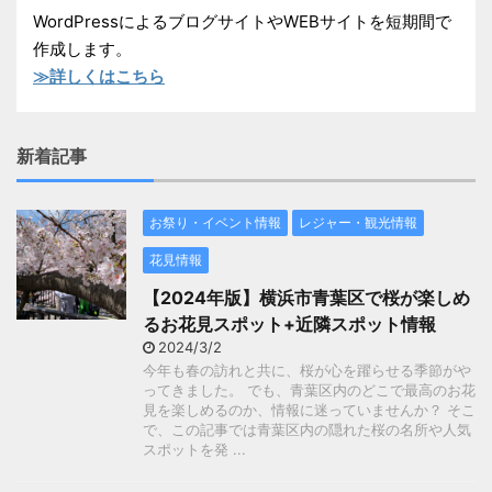
WordPressによるブログサイトやWEBサイトを短期間で
作成します。
≫詳しくはこちら
新着記事
お祭り・イベント情報
レジャー・観光情報
花見情報
【2024年版】横浜市青葉区で桜が楽しめ
るお花見スポット+近隣スポット情報
2024/3/2
今年も春の訪れと共に、桜が心を躍らせる季節がや
ってきました。 でも、青葉区内のどこで最高のお花
見を楽しめるのか、情報に迷っていませんか？ そこ
で、この記事では青葉区内の隠れた桜の名所や人気
スポットを発 ...