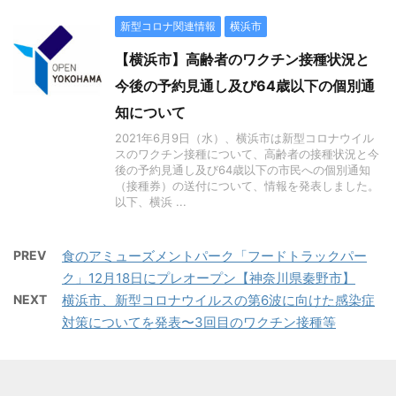
新型コロナ関連情報
横浜市
【横浜市】⾼齢者のワクチン接種状況と
今後の予約⾒通し及び64歳以下の個別通
知について
2021年6月9日（水）、横浜市は新型コロナウイル
スのワクチン接種について、⾼齢者の接種状況と今
後の予約⾒通し及び64歳以下の市⺠への個別通知
（接種券）の送付について、情報を発表しました。
以下、横浜 ...
PREV
食のアミューズメントパーク「フードトラックパー
ク」12月18日にプレオープン【神奈川県秦野市】
NEXT
横浜市、新型コロナウイルスの第6波に向けた感染症
対策についてを発表〜3回目のワクチン接種等