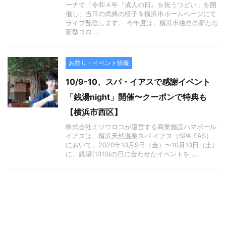
ーナで「令和４年『成人の日』を祝うつどい」を開
催し、当日の式典の様子を横浜市ホームページにて
ライブ配信します。 今年度は、横浜市独自の新たな
新型コロ ...
お祭り・イベント情報
10/9-10、スパ・イアスで感謝イベント
「銭湯night」開催〜クーポンで特典も
【横浜市西区】
株式会社ミツウロコが運営する商業施設ハマボール
イアスは、横浜天然温泉スパ イアス（SPA EAS）
において、2020年10月9日（金）〜10月10日（土）
に、銭湯(1010)の日に合わせたイベントを ...