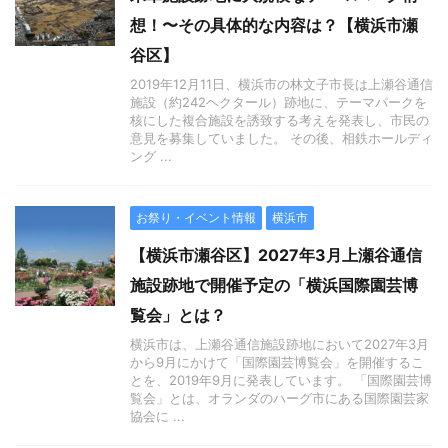
想！〜その具体的な内容は？【横浜市瀬
谷区】
2019年12月11日、横浜市の林文子市長は上瀬谷通信
施設（約242ヘクタール）跡地に、テーマパークを
核にした複合施設を誘致する考えを発表し、市民の
意見を募集していました。 その後、相鉄ホールディ
ング ...
お祭り・イベント情報
横浜市
【横浜市瀬谷区】2027年3月上瀬谷通信
施設跡地で開催予定の「横浜国際園芸博
覧会」とは？
横浜市は、上瀬谷通信施設跡地において2027年3月
から9月にかけて「国際園芸博覧会」を開催するこ
とを、2019年9月に発表しています。 「国際園芸博
覧会」とは、オランダのハーグ市にある国際園芸家
協会に ...