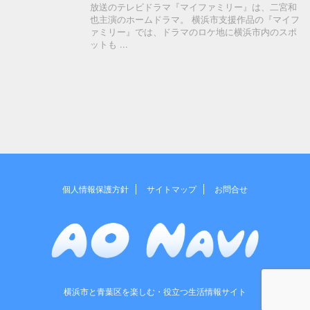
放送のテレビドラマ『マイファミリー』は、二宮和
也主演のホームドラマ。 横浜市支援作品の『マイフ
ァミリー』では、ドラマのロケ地に横浜市内のスポ
ットも ...
個人情報保護方針
サイトマップ
お問合せ
横浜市と青葉区を楽しむ・役立つ生活情報サイト
Copyright© AO Navi , 2026 All Rights Reserved.