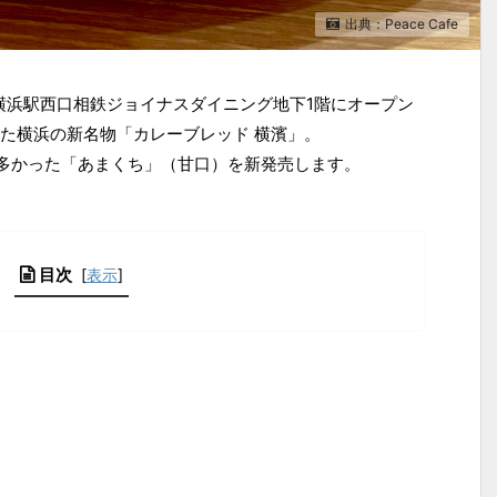
出典：Peace Cafe
」が横浜駅西口相鉄ジョイナスダイニング地下1階にオープン
た横浜の新名物「カレーブレッド 横濱」。
望の多かった「あまくち」（甘口）を新発売します。
目次
[
表示
]