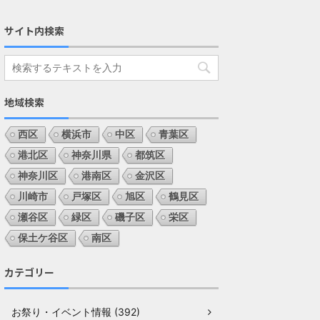
サイト内検索
地域検索
西区
横浜市
中区
青葉区
港北区
神奈川県
都筑区
神奈川区
港南区
金沢区
川崎市
戸塚区
旭区
鶴見区
瀬谷区
緑区
磯子区
栄区
保土ケ谷区
南区
カテゴリー
お祭り・イベント情報 (392)