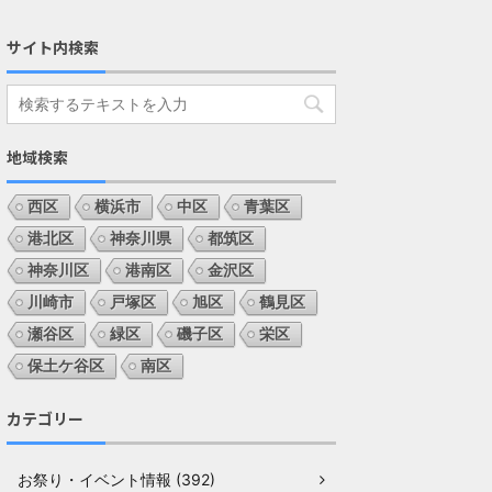
サイト内検索
地域検索
西区
横浜市
中区
青葉区
港北区
神奈川県
都筑区
神奈川区
港南区
金沢区
川崎市
戸塚区
旭区
鶴見区
瀬谷区
緑区
磯子区
栄区
保土ケ谷区
南区
カテゴリー
お祭り・イベント情報 (392)