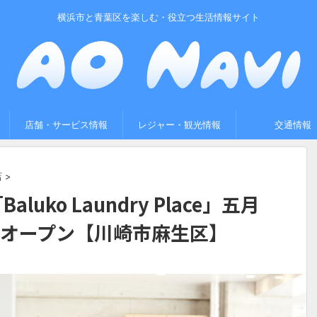
横浜市と青葉区を楽しむ・役立つ生活情報サイト
店舗・サービス情報
レジャー・観光情報
交通情報
店
>
uko Laundry Place」五月
日オープン【川崎市麻生区】