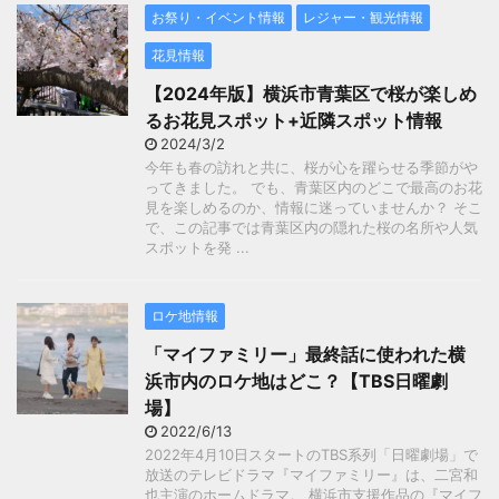
お祭り・イベント情報
レジャー・観光情報
花見情報
【2024年版】横浜市青葉区で桜が楽しめ
るお花見スポット+近隣スポット情報
2024/3/2
今年も春の訪れと共に、桜が心を躍らせる季節がや
ってきました。 でも、青葉区内のどこで最高のお花
見を楽しめるのか、情報に迷っていませんか？ そこ
で、この記事では青葉区内の隠れた桜の名所や人気
スポットを発 ...
ロケ地情報
「マイファミリー」最終話に使われた横
浜市内のロケ地はどこ？【TBS日曜劇
場】
2022/6/13
2022年4月10日スタートのTBS系列「日曜劇場」で
放送のテレビドラマ『マイファミリー』は、二宮和
也主演のホームドラマ。 横浜市支援作品の『マイフ