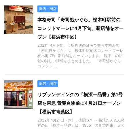
開店・閉店
本格寿司「寿司処かぐら」桜木町駅前の
コレットマーレに4月下旬、新店舗をオー
プン【横浜市中区】
2021年4月下旬、市場直送の鮮魚で握る本格寿司
「寿司処かぐら」は、桜木町駅前のコレットマーレ
桜木町 7Fに新店舗をオープンします。 以下この店
舗の詳しい情報をまとめました。 「寿司処かぐら
コレット ...
開店・閉店
リブランディングの「横濱一品香」第1号
店を東急 青葉台駅前に4月21日オープン
【横浜市青葉区】
2022年4月21日（木）、創業67年・横濱たんめん発
祥の店『横濱一品香』は、1955年の創業以来、最大