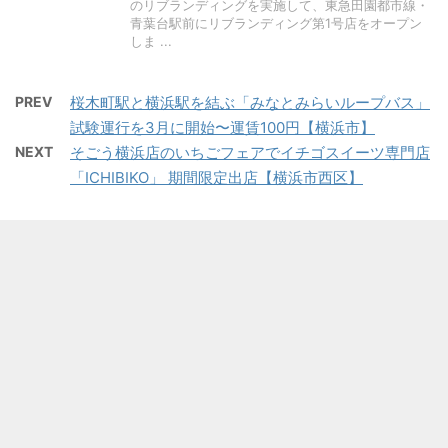
のリブランディングを実施して、東急田園都市線・
青葉台駅前にリブランディング第1号店をオープン
しま ...
PREV
桜木町駅と横浜駅を結ぶ「みなとみらいループバス」
試験運行を3月に開始〜運賃100円【横浜市】
NEXT
そごう横浜店のいちごフェアでイチゴスイーツ専門店
「ICHIBIKO」 期間限定出店【横浜市西区】