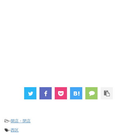
-
開店・閉店
-
西区