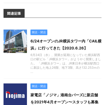
関連記事
開店・閉店
6/24オープンのJR横浜タワー内「CAIL横
浜」に行ってきた【2020.6.26】
6月24日（水）、開業が延期になっていた横浜駅西
口の駅ビル「JR横浜タワー」がようやく開業しまし
た。 「JR横浜タワー」は、JR東日本が横浜駅西口
に新設した地上26階、地下3階、高さ132.253ｍの
...
開店・閉店
家電店「ノジマ」港南台バーズに新店舗
を2021年4月オープン〜スタッフも募集