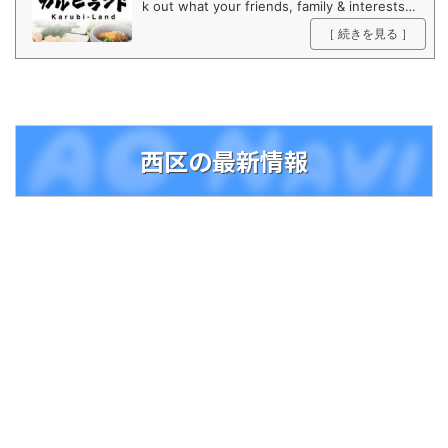
k out what your friends, family & interests h
ave been capturing & sharing around the w
［ 続きを見る ］
orld.
西区の最新情報