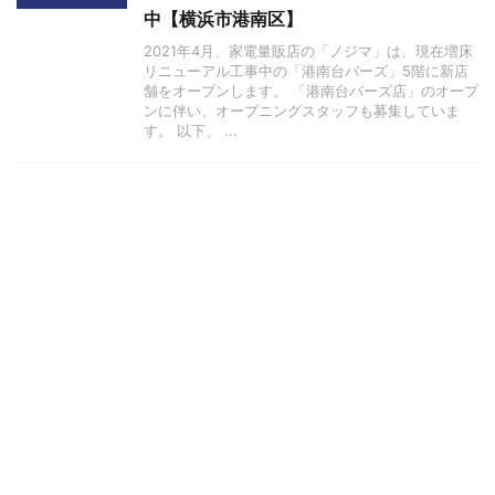
中【横浜市港南区】
2021年4月、家電量販店の「ノジマ」は、現在増床
リニューアル工事中の「港南台バーズ」5階に新店
舗をオープンします。 「港南台バーズ店」のオープ
ンに伴い、オープニングスタッフも募集していま
す。 以下、 ...