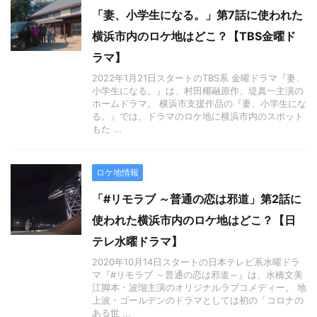
「妻、小学生になる。」第7話に使われた
横浜市内のロケ地はどこ？【TBS金曜ド
ラマ】
2022年1月21日スタートのTBS系 金曜ドラマ『妻、
小学生になる。』は、村田椰融原作、堤真一主演の
ホームドラマ。 横浜市支援作品の『妻、小学生にな
る。』では、ドラマのロケ地に横浜市内のスポット
もた ...
ロケ地情報
「#リモラブ ～普通の恋は邪道」第2話に
使われた横浜市内のロケ地はどこ？【日
テレ水曜ドラマ】
2020年10月14日スタートの日本テレビ系水曜ドラ
マ『#リモラブ ～普通の恋は邪道～』は、水橋文美
江脚本・波瑠主演のオリジナルラブコメディー。 地
上波・ゴールデンのドラマとしては初の「コロナの
ある世 ...