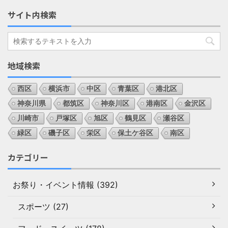
サイト内検索
地域検索
西区
横浜市
中区
青葉区
港北区
神奈川県
都筑区
神奈川区
港南区
金沢区
川崎市
戸塚区
旭区
鶴見区
瀬谷区
緑区
磯子区
栄区
保土ケ谷区
南区
カテゴリー
お祭り・イベント情報 (392)
スポーツ (27)