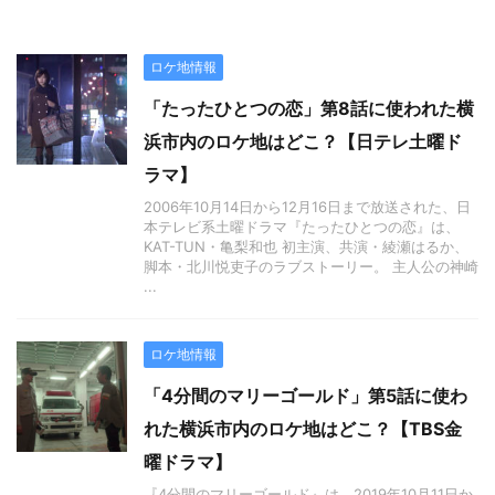
ロケ地情報
「たったひとつの恋」第8話に使われた横
浜市内のロケ地はどこ？【日テレ土曜ド
ラマ】
2006年10月14日から12月16日まで放送された、日
本テレビ系土曜ドラマ『たったひとつの恋』は、
KAT-TUN・亀梨和也 初主演、共演・綾瀬はるか、
脚本・北川悦吏子のラブストーリー。 主人公の神崎
...
ロケ地情報
「4分間のマリーゴールド」第5話に使わ
れた横浜市内のロケ地はどこ？【TBS金
曜ドラマ】
『4分間のマリーゴールド』は、2019年10月11日か