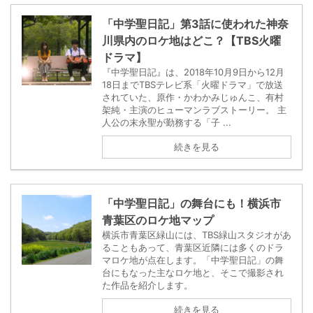
「中学聖日記」第3話に使われた神奈
川県内のロケ地はどこ？【TBS火曜
ドラマ】
『中学聖日記』は、2018年10月9日から12月
18日までTBSテレビ系「火曜ドラマ」で放送
されていた、原作・かわかみじゅんこ、有村
架純・主演のヒューマンラブストーリー。 主
人公の末永聖が勤務する「子 ...
続きを見る
「中学聖日記」の舞台にも！横浜市
青葉区のロケ地マップ
横浜市青葉区緑山には、TBS緑山スタジオがあ
ることもあって、青葉区近隣には多くのドラ
マロケ地が点在します。「中学聖日記」の舞
台にもなった主なロケ地と、そこで撮影され
た作品を紹介します。
続きを見る