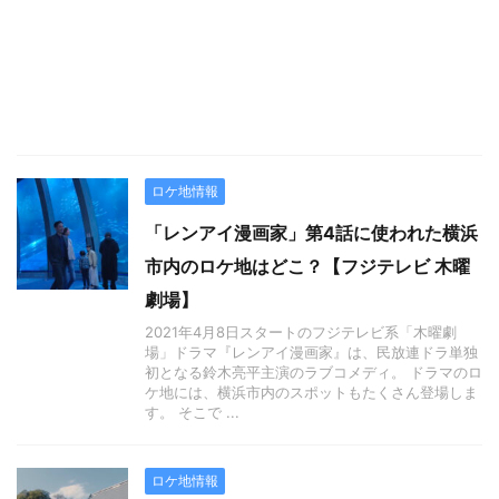
ロケ地情報
「レンアイ漫画家」第4話に使われた横浜
市内のロケ地はどこ？【フジテレビ 木曜
劇場】
2021年4月8日スタートのフジテレビ系「木曜劇
場」ドラマ『レンアイ漫画家』は、民放連ドラ単独
初となる鈴木亮平主演のラブコメディ。 ドラマのロ
ケ地には、横浜市内のスポットもたくさん登場しま
す。 そこで ...
ロケ地情報