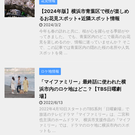
花見情報
【2024年版】横浜市青葉区で桜が楽しめ
るお花見スポット+近隣スポット情報
2024/3/2
今年も春の訪れと共に、桜が心を躍らせる季節がや
ってきました。 でも、青葉区内のどこで最高のお花
見を楽しめるのか、情報に迷っていませんか？ そこ
で、この記事では青葉区内の隠れた桜の名所や人気
スポットを発 ...
ロケ地情報
「マイファミリー」最終話に使われた横
浜市内のロケ地はどこ？【TBS日曜劇
場】
2022/6/13
2022年4月10日スタートのTBS系列「日曜劇場」で
放送のテレビドラマ『マイファミリー』は、二宮和
也主演のホームドラマ。 横浜市支援作品の『マイフ
ァミリー』では、ドラマのロケ地に横浜市内のスポ
ットも ...