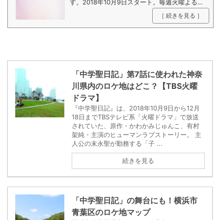
す。2018年10月9日スタート。毎週火曜よる10
時〜放送。
［ 続きを見る ］
「中学聖日記」第7話に使われた神奈
川県内のロケ地はどこ？【TBS火曜
ドラマ】
『中学聖日記』は、2018年10月9日から12月
18日までTBSテレビ系「火曜ドラマ」で放送
されていた、原作・かわかみじゅんこ、有村
架純・主演のヒューマンラブストーリー。 主
人公の末永聖が勤務する「子 ...
続きを見る
「中学聖日記」の舞台にも！横浜市
青葉区のロケ地マップ