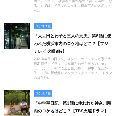
ホームドラマ。 横浜市支援作品の『妻、小学生にな
る。』では、ドラマのロケ地に横浜市内のスポット
もた ...
ロケ地情報
「大豆田とわ子と三人の元夫」第6話に使
われた横浜市内のロケ地はどこ？【フジ
テレビ 火曜9時】
2021年4月13日（火）スタートのフジテレビ系「火
曜21時枠」ドラマ『大豆田とわ子と三人の元夫』
は、カンテレ制作による坂元裕二・脚本、松たか
子・主演の新感覚ロマンティックコメディ。 ドラマ
のロケ地に ...
ロケ地情報
「中学聖日記」第3話に使われた神奈川県
内のロケ地はどこ？【TBS火曜ドラマ】