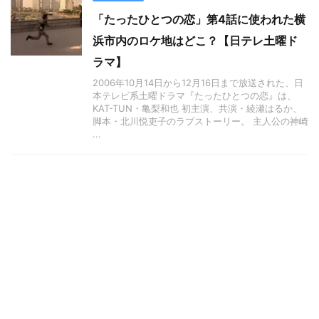
「たったひとつの恋」第4話に使われた横
浜市内のロケ地はどこ？【日テレ土曜ド
ラマ】
2006年10月14日から12月16日まで放送された、日
本テレビ系土曜ドラマ『たったひとつの恋』は、
KAT-TUN・亀梨和也 初主演、共演・綾瀬はるか、
脚本・北川悦吏子のラブストーリー。 主人公の神崎
...