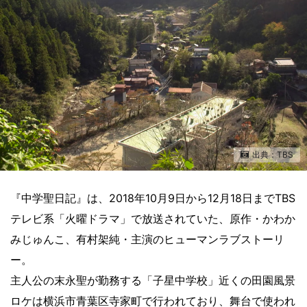
出典：TBS
『中学聖日記』は、2018年10月9日から12月18日までTBS
テレビ系「火曜ドラマ」で放送されていた、原作・かわか
みじゅんこ、有村架純・主演のヒューマンラブストーリ
ー。
主人公の末永聖が勤務する「子星中学校」近くの田園風景
ロケは横浜市青葉区寺家町で行われており、舞台で使われ