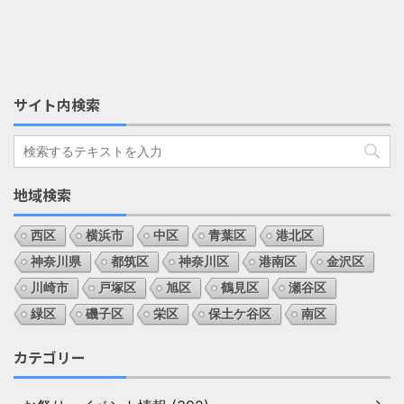
サイト内検索
地域検索
西区
横浜市
中区
青葉区
港北区
神奈川県
都筑区
神奈川区
港南区
金沢区
川崎市
戸塚区
旭区
鶴見区
瀬谷区
緑区
磯子区
栄区
保土ケ谷区
南区
カテゴリー