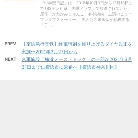
『中学聖日記』は、2018年10月9日から12月18日ま
でTBSテレビ系「火曜ドラマ」で放送されていた、
原作・かわかみじゅんこ、有村架純・主演のヒュー
マンラブストーリー。 主人公の末永聖が勤務する
「子 ...
PREV
【京浜急行電鉄】終電時刻を繰り上げるダイヤ改正を
実施〜2021年3月27日から
NEXT
米軍施設「横浜ノース・ドック」の一部が2021年3月
31日までに横浜市に返還へ【横浜市神奈川区】