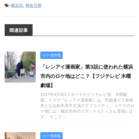
-
横浜市
,
神奈川県
関連記事
ロケ地情報
「レンアイ漫画家」第3話に使われた横浜
市内のロケ地はどこ？【フジテレビ 木曜
劇場】
2021年4月8日スタートのフジテレビ系「木曜劇
場」ドラマ『レンアイ漫画家』は、民放連ドラ単独
初となる鈴木亮平主演のラブコメディ。 ドラマのロ
ケ地には、横浜市内のスポットもたくさん登場しま
す。 そこで ...
ロケ地情報