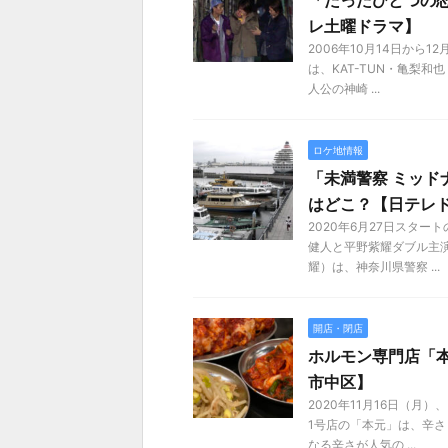
「たったひとつの
レ土曜ドラマ】
2006年10月14日から
は、KAT-TUN・亀梨
人公の神崎 ...
ロケ地情報
「未満警察 ミッド
はどこ？【日テレ
2020年6月27日スタ
健人と平野紫耀ダブル主
耀）は、神奈川県警察 ...
開店・閉店
ホルモン専門店「本
市中区】
2020年11月16日（
1号店の「本元」は、辛
なる辛さが人気の ...