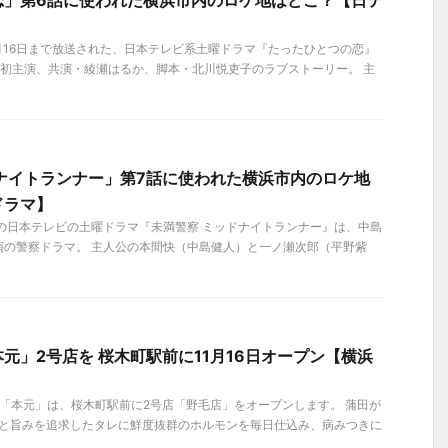
恋」第6話に使われた横浜市内のロケ地はどこ？【日テ
12月16日まで放送された、日本テレビ系土曜ドラマ『たったひとつの恋』
和也 初主演、共演・綾瀬はるか、脚本・北川悦吏子のラブストーリー。 主
ナイトランナー」第7話に使われた横浜市内のロケ地
ドラマ】
ートの日本テレビの土曜ドラマ『未満警察 ミッドナイトランナー』は、中島
演の警察ドラマ。 主人公の本間快（中島健人）と一ノ瀬次郎（平野紫
元」2号店を 桜木町駅前に11月16日オープン【横浜
月）、「本元」は、桜木町駅前に2号店「野毛店」をオープンします。 蒲田が
さと旨みを追求したタレに鮮度抜群のホルモンを毎日仕込み、病みつきに