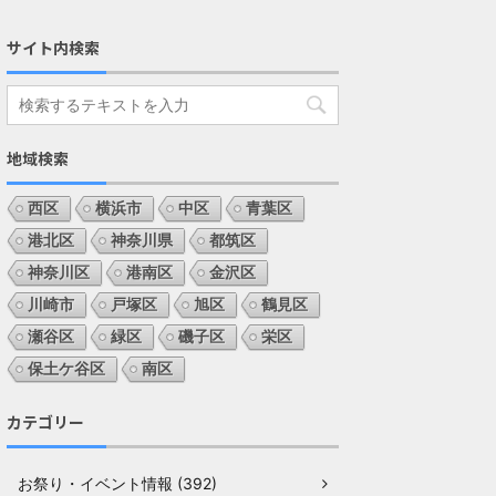
サイト内検索
地域検索
西区
横浜市
中区
青葉区
港北区
神奈川県
都筑区
神奈川区
港南区
金沢区
川崎市
戸塚区
旭区
鶴見区
瀬谷区
緑区
磯子区
栄区
保土ケ谷区
南区
カテゴリー
お祭り・イベント情報 (392)