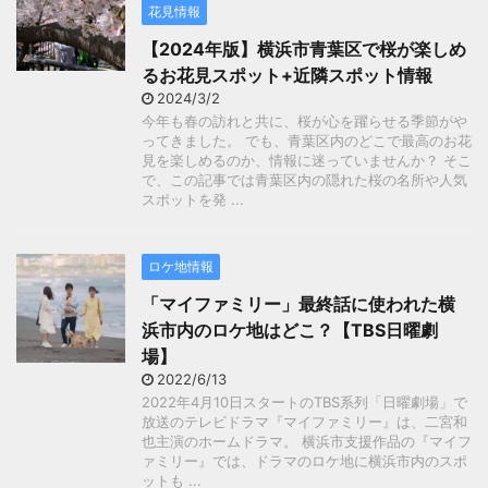
花見情報
【2024年版】横浜市青葉区で桜が楽しめ
るお花見スポット+近隣スポット情報
2024/3/2
今年も春の訪れと共に、桜が心を躍らせる季節がや
ってきました。 でも、青葉区内のどこで最高のお花
見を楽しめるのか、情報に迷っていませんか？ そこ
で、この記事では青葉区内の隠れた桜の名所や人気
スポットを発 ...
ロケ地情報
「マイファミリー」最終話に使われた横
浜市内のロケ地はどこ？【TBS日曜劇
場】
2022/6/13
2022年4月10日スタートのTBS系列「日曜劇場」で
放送のテレビドラマ『マイファミリー』は、二宮和
也主演のホームドラマ。 横浜市支援作品の『マイフ
ァミリー』では、ドラマのロケ地に横浜市内のスポ
ットも ...