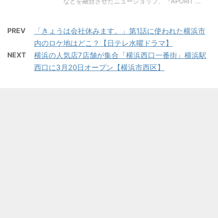
などを融合させたニューショップ、『APORIT ...
PREV
「きょうは会社休みます。」第1話に使われた横浜市
内のロケ地はどこ？【日テレ水曜ドラマ】
NEXT
横浜の人気店7店舗が集合「横浜西口一番街」横浜駅
西口に3月20日オープン【横浜市西区】