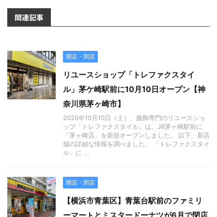
関連記事
開店・閉店
リユースショップ「トレファクスタイ
ル」茅ケ崎駅前に10月10日オープン【神
奈川県茅ヶ崎市】
2020年10月10日（土）、服飾専門のリユースショ
ップ「トレファクスタイル」は、JR茅ヶ崎駅前に
「茅ヶ崎店」を新規オープンしました。 以下、新店
舗の詳細な情報を調べました。 「トレファクスタイ
ル」に ...
開店・閉店
【横浜市青葉区】青葉台駅前のファミリ
ーマートとミスタードーナツが6月で閉店