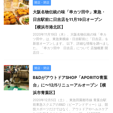
開店・閉店
大阪名物伝統の味「串カツ田中」東急・
日吉駅前に日吉店を11月19日オープン
【横浜市港北区】
2020年11月19日（木）、大阪名物伝統の味「串カ
ツ田中」は、東急東横線・日吉駅前に「日吉店」を
新規オープンします。 以下、詳細な情報を調べまし
た。 「串カツ田中 日吉店」について 店舗概要 開
店日 ...
開店・閉店
B&DがアウトドアSHOP「APORITO青葉
台」に〜12/5リニューアルオープン【横
浜市青葉区】
2020年12月5日（土）、東急田園都市線 青葉台駅
前東急スクエアのB&D（ビーアンドディー）は、競
技スポーツだけではなく、アウトドアやヘルスケア