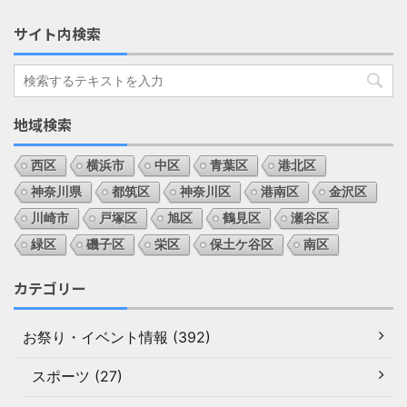
サイト内検索
地域検索
西区
横浜市
中区
青葉区
港北区
神奈川県
都筑区
神奈川区
港南区
金沢区
川崎市
戸塚区
旭区
鶴見区
瀬谷区
緑区
磯子区
栄区
保土ケ谷区
南区
カテゴリー
お祭り・イベント情報 (392)
スポーツ (27)