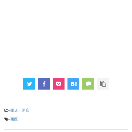
-
開店・閉店
-
西区