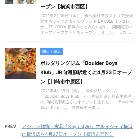
ープン【横浜市西区】
2021年2月19日（金）、株式会社アダストリアが展
開するライフスタイルブランド LAKOLE（ラコレ）
が、TSUTAYA 横浜みなとみらい店に、期間限定の
ポップアップストアをオープンしました。 ラコ ...
開店・閉店
ボルダリングジム「Boulder Boys
Klub」JR向河原駅近くに4月23日オープ
ン【川崎市中原区】
2021年4月23日（金）、ボルダリングジム
「Boulder Boys Klub」が、神奈川県川崎市中原区
のJR向河原駅近くにオープンしました。 「Boulder
Boys Klub」は、更衣室を完備 ...
PREV
アジアン雑貨・家具「Kayu style」マルイシティ横浜
に横浜店を4月27日オープン【横浜市西区】