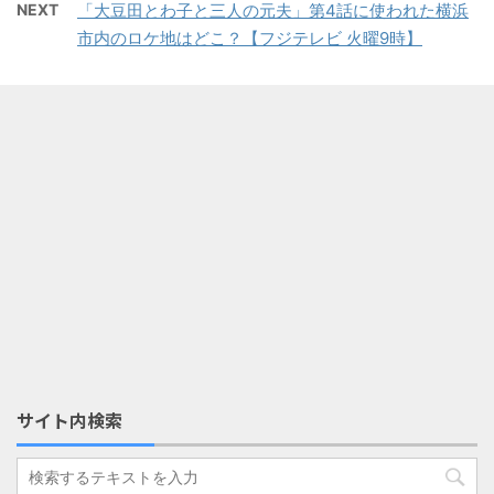
NEXT
「大豆田とわ子と三人の元夫」第4話に使われた横浜
市内のロケ地はどこ？【フジテレビ 火曜9時】
サイト内検索