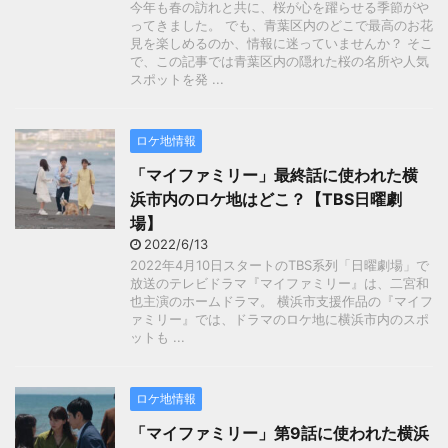
今年も春の訪れと共に、桜が心を躍らせる季節がや
ってきました。 でも、青葉区内のどこで最高のお花
見を楽しめるのか、情報に迷っていませんか？ そこ
で、この記事では青葉区内の隠れた桜の名所や人気
スポットを発 ...
ロケ地情報
「マイファミリー」最終話に使われた横
浜市内のロケ地はどこ？【TBS日曜劇
場】
2022/6/13
2022年4月10日スタートのTBS系列「日曜劇場」で
放送のテレビドラマ『マイファミリー』は、二宮和
也主演のホームドラマ。 横浜市支援作品の『マイフ
ァミリー』では、ドラマのロケ地に横浜市内のスポ
ットも ...
ロケ地情報
「マイファミリー」第9話に使われた横浜