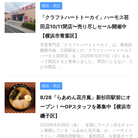
開店・閉店
「クラフトハートトーカイ」ハーモス荏
田店10/11閉店〜売り尽しセール開催中
【横浜市青葉区】
手芸専門店「クラフトハートトーカイ」は、東急田
園都市線 江田駅近くの「クラフトハートトーカイ
ハーモス荏田店」を、2020年10月11日（日）をも
って閉店すると発表しました。 閉店にともない、た
だ今閉店 ...
開店・閉店
8/28「らあめん花月嵐」新杉田駅前にオ
ープン！〜OPスタッフを募集中【横浜市
磯子区】
2020年8月28日（金）、全国にラーメン店をチェー
ン展開している「らあめん花月嵐」が、シーサイド
ライン・JR新杉田駅前に「新杉田店」を新規オープ