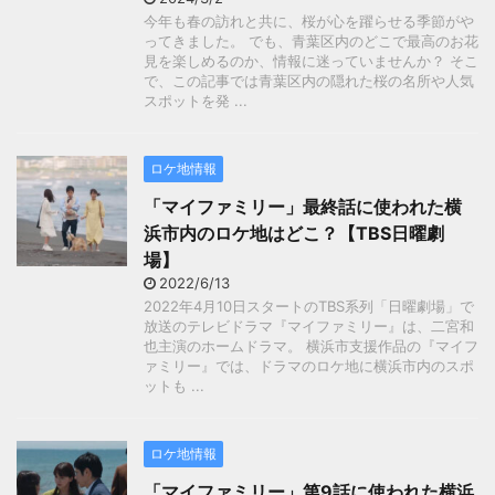
今年も春の訪れと共に、桜が心を躍らせる季節がや
ってきました。 でも、青葉区内のどこで最高のお花
見を楽しめるのか、情報に迷っていませんか？ そこ
で、この記事では青葉区内の隠れた桜の名所や人気
スポットを発 ...
ロケ地情報
「マイファミリー」最終話に使われた横
浜市内のロケ地はどこ？【TBS日曜劇
場】
2022/6/13
2022年4月10日スタートのTBS系列「日曜劇場」で
放送のテレビドラマ『マイファミリー』は、二宮和
也主演のホームドラマ。 横浜市支援作品の『マイフ
ァミリー』では、ドラマのロケ地に横浜市内のスポ
ットも ...
ロケ地情報
「マイファミリー」第9話に使われた横浜