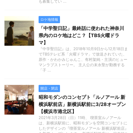
も募集してい ...
ロケ地情報
「中学聖日記」最終話に使われた神奈川
県内のロケ地はどこ？【TBS火曜ドラ
マ】
『中学聖日記』は、2018年10月9日から12月18日ま
でTBSテレビ系「火曜ドラマ」で放送されていた、
原作・かわかみじゅんこ、有村架純・主演のヒュー
マンラブストーリー。 主人公の末永聖が勤務する
「子 ...
開店・閉店
昭和モダンのコンセプト「ルノアール 新
横浜駅前店」新横浜駅前に3/28オープン
【横浜市港北区】
2021年3月28日（日）11時、 喫茶室ルノアール
は、新横浜駅前に、昭和モダンを空間コンセプトに
したデザインの『喫茶室ルノアール 新横浜駅前店』