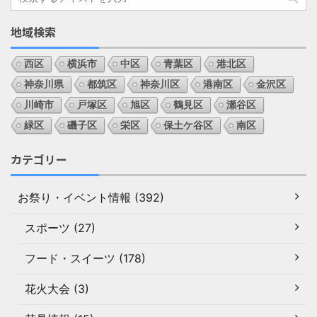
地域検索
西区
横浜市
中区
青葉区
港北区
神奈川県
都筑区
神奈川区
港南区
金沢区
川崎市
戸塚区
旭区
鶴見区
瀬谷区
緑区
磯子区
栄区
保土ケ谷区
南区
カテゴリー
お祭り・イベント情報 (392)
スポーツ (27)
フード・スイーツ (178)
花火大会 (3)