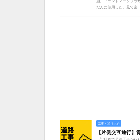
施。『ランドマークプラ
だんに使用した、見て楽 ..
工事・通行止め
【片側交互通行】青
下記日程で道路工事が行わ