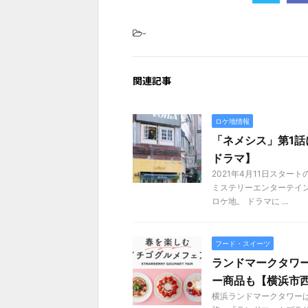
-
関連記事
ロケ地情報
「ネメシス」第1話
ドラマ】
2021年4月11日スタ
ミステリーエンターテイ
ロケ地。 ドラマに ...
フード・スイーツ
ランドマークタワ
ー商品も【横浜市
横浜ランドマークタワーは