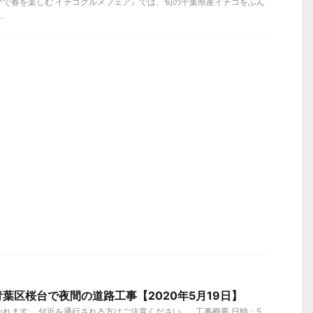
ザで春を楽しむ イチゴグルメフェア』では、旬の千葉県産イチゴをふん
.
葉区桜台で夜間の道路工事【2020年5月19日】
れます。 付近を通行される方はご注意ください。 工事概要 日時：5