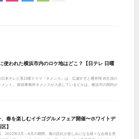
に使われた横浜市内のロケ地はどこ？【日テレ 日曜
ートの日本テレビ系日曜ドラマ『ネメシス』は、広瀬すずと櫻井翔 W主演の
ンメント。 探偵事務所ネメシスが入居しているビルは、横浜市の関内が
ー、春を楽しむイチゴグルメフェア開催〜ホワイトデ
西区】
、2022年3月～4月の期間、春の訪れが楽しみになる様々な企画を実