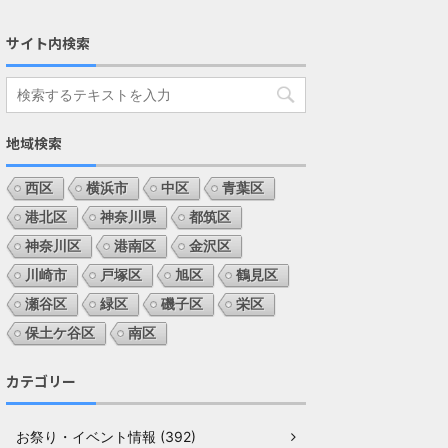
サイト内検索
地域検索
西区
横浜市
中区
青葉区
港北区
神奈川県
都筑区
神奈川区
港南区
金沢区
川崎市
戸塚区
旭区
鶴見区
瀬谷区
緑区
磯子区
栄区
保土ケ谷区
南区
カテゴリー
お祭り・イベント情報 (392)