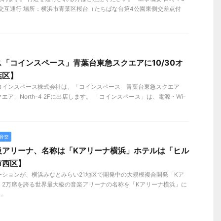
側交互通行 場所：横浜市青葉区桜台（たちばな台第4公園東側交差点付
「コインスペース」青葉台東急スクエアに10/30オ
葉区】
金）コインスペース株式会社は、「コインスペース 青葉台東急スクエア
ア」North-4 2Fに出店します。 「コインスペース」は、電源・Wi-
音楽
級アリーナ、名称は「Kアリーナ横浜」ホテルは「ヒル
市西区】
ションが、横浜みなとみらい21地区で開発中の大規模複合開発「Kア
、2万席を誇る世界最大級の音楽アリーナの名称を「Kアリーナ横浜」に
.