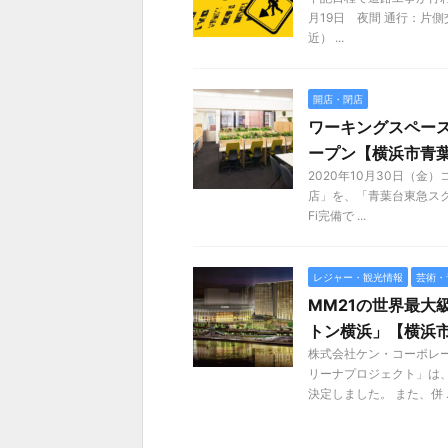
月19日 夜間 通行：片
近） ...
開店・閉店
ワーキングスペース
ープン【横浜市青
2020年10月30日（
店」を、「青葉台東急スクエ
Fi完備で ...
レジャー・観光情報
芸術・
MM21の世界最大
トン横浜」【横浜
株式会社ケン・コーポレー
リーナプロジェクト」は
決定しました。 また、併 ..