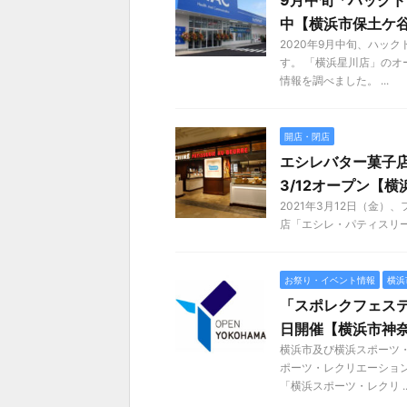
9月中旬「ハック
中【横浜市保土ケ
2020年9月中旬、ハッ
す。 「横浜星川店」のオ
情報を調べました。 ...
開店・閉店
エシレバター菓子店
3/12オープン【
2021年3月12日（金）
店「エシレ・パティスリー オ 
お祭り・イベント情報
横浜
「スポレクフェステ
日開催【横浜市神
横浜市及び横浜スポーツ・
ポーツ・レクリエーショ
「横浜スポーツ・レクリ ..