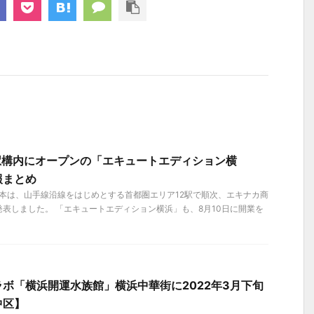
駅構内にオープンの「エキュートエディション横
報まとめ
R東日本は、山手線沿線をはじめとする首都圏エリア12駅で順次、エキナカ商
表しました。 「エキュートエディション横浜」も、8月10日に開業を
ボ「横浜開運水族館」横浜中華街に2022年3月下旬
中区】