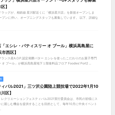
ドラッグ」横浜星川店オープン！〜OPスタッフも募集
谷区】
クドラッグが、相鉄線 星川駅近くに「横浜星川店」を新規オープンしま
ープンに伴い、オープニングスタッフも募集しています。 以下、詳細な
「エシレ・パティスリー オ ブール」横浜高島屋に
横浜市西区】
、フランス産A.O.P.認定発酵バター エシレを使ったこだわりのお菓子専門
ブール」が横浜髙島屋地下１階食料品フロア Foodies‘ Port2 ...
市
ィバル2021」三ツ沢公園陸上競技場で2022年1月10
奈川区】
レクリエーションフェスティバル2021実⾏委員会は、市⺠の皆様にス
ンに親しむ機会を提供することを⽬的として、毎年10⽉に中央イベント
.