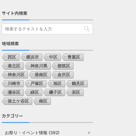
サイト内検索
地域検索
西区
横浜市
中区
青葉区
港北区
神奈川県
都筑区
神奈川区
港南区
金沢区
川崎市
戸塚区
旭区
鶴見区
瀬谷区
緑区
磯子区
栄区
保土ケ谷区
南区
カテゴリー
お祭り・イベント情報 (392)