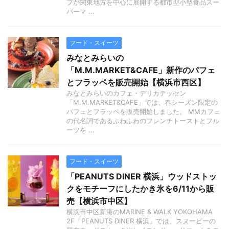
プが関東地方を中心に展開する都市型小型食品スー
パーマ ...
フード・スイーツ
みなとみらいの
「M.M.MARKET&CAFE」新作のパフェ
とフラッペを販売開始【横浜市西区】
みなとみらいのカフェ・デリカテッセン
「M.M.MARKET&CAFE」では、春シーズン限定の
パフェとフラッペを販売開始しました。 MMカフェ
の代名詞であるふわふわのフレンチトーストとフル
ーツを ...
フード・スイーツ
「PEANUTS DINER 横浜」ウッドストッ
クをモチーフにしたかき氷を6/11から販
売【横浜市中区】
横浜市中区新港のMARINE & WALK YOKOHAMA
2F「PEANUTS DINER 横浜」では、スヌーピーの