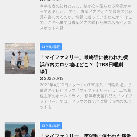
今年も春の訪れと共に、桜が心を躍らせる季節がや
ってきました。 でも、青葉区内のどこで最高のお花
見を楽しめるのか、情報に迷っていませんか？ そこ
で、この記事では青葉区内の隠れた桜の名所や人気
スポットを発 ...
ロケ地情報
「マイファミリー」最終話に使われた横
浜市内のロケ地はどこ？【TBS日曜劇
場】
2022/6/13
2022年4月10日スタートのTBS系列「日曜劇場」で
放送のテレビドラマ『マイファミリー』は、二宮和
也主演のホームドラマ。 横浜市支援作品の『マイフ
ァミリー』では、ドラマのロケ地に横浜市内のスポ
ットも ...
ロケ地情報
「マイファミリー」第9話に使われた横浜