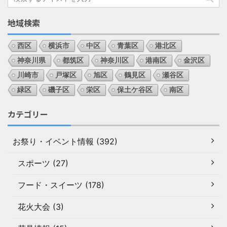
地域検索
西区
横浜市
中区
青葉区
港北区
神奈川県
都筑区
神奈川区
港南区
金沢区
川崎市
戸塚区
旭区
鶴見区
瀬谷区
緑区
磯子区
栄区
保土ケ谷区
南区
カテゴリー
お祭り・イベント情報 (392)
スポーツ (27)
フード・スイーツ (178)
花火大会 (3)