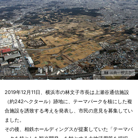
出典：横浜市
2019年12月11日、横浜市の林文子市長は上瀬谷通信施設
（約242ヘクタール）跡地に、テーマパークを核にした複
合施設を誘致する考えを発表し、市民の意見を募集してい
ました。
その後、相鉄ホールディングスが提案していた「テーマパ