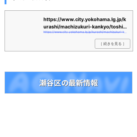
https://www.city.yokohama.lg.jp/k
urashi/machizukuri-kankyo/toshis
https://www.city.yokohama.lg.jp/kurashi/machizukuri-kankyo/toshiseibi/jokyo/sonota/kamiseya/kamiseysa.files/0036_20200330.pdf
eibi/jokyo/s...
［ 続きを見る ］
瀬谷区の最新情報