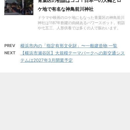
青葉区の初詣はココ！日本一の大幟とロ
ケ地で有名な神鳥前川神社
ドラマや映画のロケ地にもなった青葉区の神鳥前川
神社は1187年創建の由緒あるパワースポット。初詣
や七五三、人形供養では多くの人で賑わいます。
PREV
横浜市内の「指定有形文化財」〜一般建造物 一覧
NEXT
【横浜市瀬谷区】大規模テーマパークへの新交通シス
テムは2027年3月開業予定