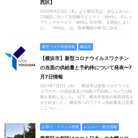
西区】
2020年9月3日（木）より横浜市は、みなとみらい
21地区において近距離モビリティ「WHILL」のシェ
アリングサービス「WHILL SHERE」を開始しまし
た。 「WHILL」は、身体機能や体力に自信 ...
新型コロナ関連情報
横浜市
【横浜市】新型コロナウイルスワクチン
の当面の供給量と予約枠について発表〜7
月7日情報
2021年7月7日（水）、横浜市は新型コロナウイル
スワクチンの供給量及び当面の予約枠についての情
報を更新しました。 以下、横浜市発表の最新内容を
まとめました。 横浜市へのワクチン供給量及び見通
しについ ...
お祭り・イベント情報
レジャー・観光情報