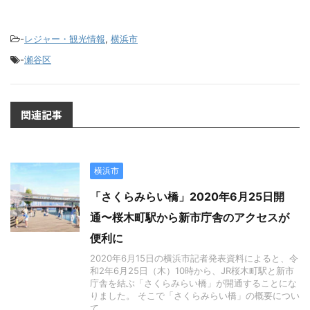
-
レジャー・観光情報
,
横浜市
-
瀬谷区
関連記事
横浜市
「さくらみらい橋」2020年6月25日開
通〜桜木町駅から新市庁舎のアクセスが
便利に
2020年6月15日の横浜市記者発表資料によると、令
和2年6月25日（木）10時から、JR桜木町駅と新市
庁舎を結ぶ「さくらみらい橋」が開通することにな
りました。 そこで「さくらみらい橋」の概要につい
て ...