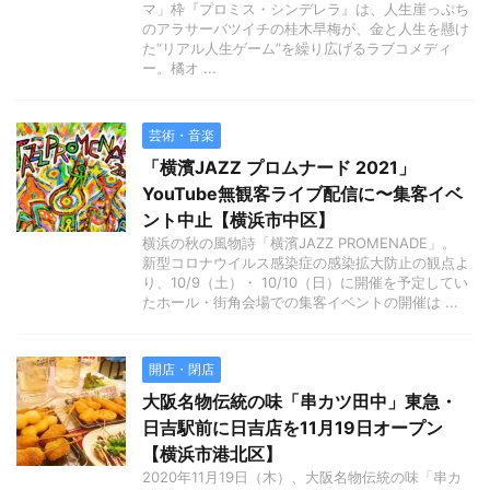
マ」枠『プロミス・シンデレラ』は、人生崖っぷち
のアラサーバツイチの桂木早梅が、金と人生を懸け
た“リアル人生ゲーム”を繰り広げるラブコメディ
ー。橘オ ...
芸術・音楽
「横濱JAZZ プロムナード 2021」
YouTube無観客ライブ配信に〜集客イベ
ント中止【横浜市中区】
横浜の秋の風物詩「横濱JAZZ PROMENADE」。
新型コロナウイルス感染症の感染拡大防止の観点よ
り、10/9（土）・ 10/10（日）に開催を予定してい
たホール・街角会場での集客イベントの開催は ...
開店・閉店
大阪名物伝統の味「串カツ田中」東急・
日吉駅前に日吉店を11月19日オープン
【横浜市港北区】
2020年11月19日（木）、大阪名物伝統の味「串カ