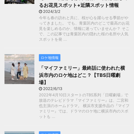
るお花見スポット+近隣スポット情報
2024/3/2
今年も春の訪れと共に、桜が心を躍らせる季節がや
ってきました。 でも、青葉区内のどこで最高のお花
見を楽しめるのか、情報に迷っていませんか？ そこ
で、この記事では青葉区内の隠れた桜の名所や人気
スポットを発 ...
ロケ地情報
「マイファミリー」最終話に使われた横
浜市内のロケ地はどこ？【TBS日曜劇
場】
2022/6/13
2022年4月10日スタートのTBS系列「日曜劇場」で
放送のテレビドラマ『マイファミリー』は、二宮和
也主演のホームドラマ。 横浜市支援作品の『マイフ
ァミリー』では、ドラマのロケ地に横浜市内のスポ
ットも ...