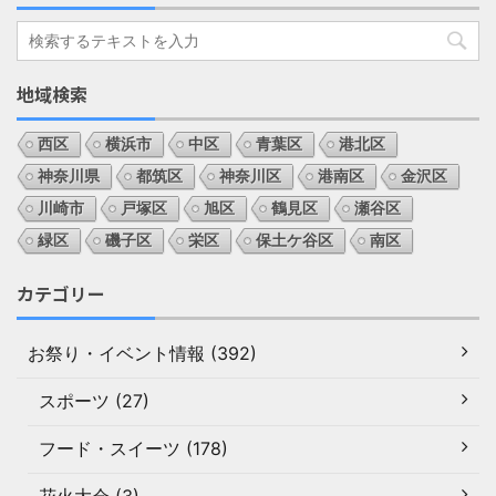
地域検索
西区
横浜市
中区
青葉区
港北区
神奈川県
都筑区
神奈川区
港南区
金沢区
川崎市
戸塚区
旭区
鶴見区
瀬谷区
緑区
磯子区
栄区
保土ケ谷区
南区
カテゴリー
お祭り・イベント情報 (392)
スポーツ (27)
フード・スイーツ (178)