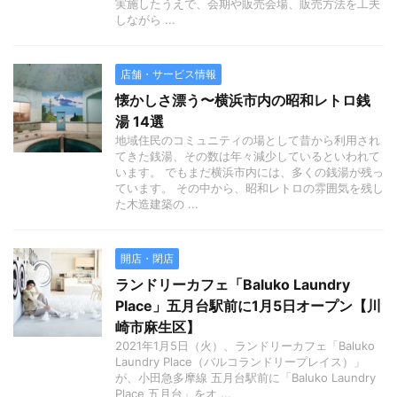
実施したうえで、会期や販売会場、販売方法を工夫
しながら ...
店舗・サービス情報
懐かしさ漂う〜横浜市内の昭和レトロ銭
湯 14選
地域住民のコミュニティの場として昔から利用され
てきた銭湯、その数は年々減少しているといわれて
います。 でもまだ横浜市内には、多くの銭湯が残っ
ています。 その中から、昭和レトロの雰囲気を残し
た木造建築の ...
開店・閉店
ランドリーカフェ「Baluko Laundry
Place」五月台駅前に1月5日オープン【川
崎市麻生区】
2021年1月5日（火）、ランドリーカフェ「Baluko
Laundry Place（バルコランドリープレイス）」
が、小田急多摩線 五月台駅前に「Baluko Laundry
Place 五月台」をオ ...