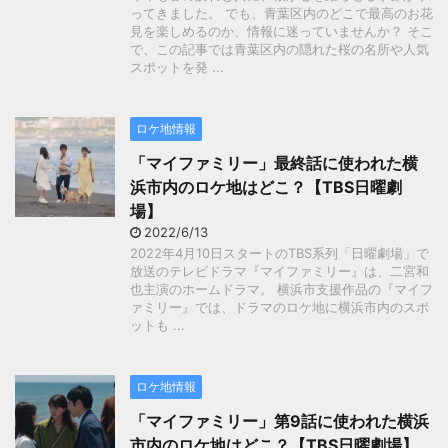
ってきました。 でも、青葉区内のどこで最高のお花
見を楽しめるのか、情報に迷っていませんか？ そこ
で、この記事では青葉区内の隠れた桜の名所や人気
スポットを発 ...
ロケ地情報
「マイファミリー」最終話に使われた横
浜市内のロケ地はどこ？【TBS日曜劇
場】
2022/6/13
2022年4月10日スタートのTBS系列「日曜劇場」で
放送のテレビドラマ『マイファミリー』は、二宮和
也主演のホームドラマ。 横浜市支援作品の『マイフ
ァミリー』では、ドラマのロケ地に横浜市内のスポ
ットも ...
ロケ地情報
「マイファミリー」第9話に使われた横浜
市内のロケ地はどこ？【TBS日曜劇場】