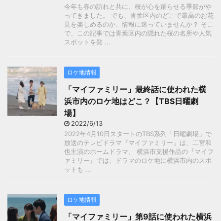
今年も春の訪れと共に、桜が心を躍らせる季節がや
ってきました。 でも、青葉区内のどこで最高のお花
見を楽しめるのか、情報に迷っていませんか？ そこ
で、この記事では青葉区内の隠れた桜の名所や人気
スポットを発 ...
ロケ地情報
「マイファミリー」最終話に使われた横
浜市内のロケ地はどこ？【TBS日曜劇
場】
2022/6/13
2022年4月10日スタートのTBS系列「日曜劇場」で
放送のテレビドラマ『マイファミリー』は、二宮和
也主演のホームドラマ。 横浜市支援作品の『マイフ
ァミリー』では、ドラマのロケ地に横浜市内のスポ
ットも ...
ロケ地情報
「マイファミリー」第9話に使われた横浜