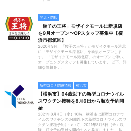
開店・閉店
「餃子の王将」モザイクモールに新規店
を9月オープン〜OPスタッフ募集中【横
浜市都筑区】
2020年9月、「餃子の王将」がモザイクモール港北
に「モザイクモール港北店」を新規オープンしま
す。 「モザイクモール港北店」のオープンに伴い、
オープニングスタッフも募集しています。 以下、詳
細な情報を ...
新型コロナ関連情報
横浜市
【横浜市】64歳以下の新型コロナウイル
スワクチン接種を8月6日から順次予約開
始
2021年8月4日（水）16時、横浜市は新型コロナウ
イルスワクチンの64歳以下の新型コロナウイルスワ
クチン接種予約について、2021年8月6日（金）以
降、順次予約受付を開始すると発表しました。 以