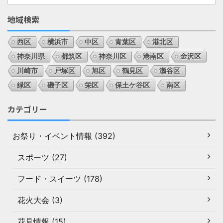
地域検索
西区
横浜市
中区
青葉区
港北区
神奈川県
都筑区
神奈川区
港南区
金沢区
川崎市
戸塚区
旭区
鶴見区
瀬谷区
緑区
磯子区
栄区
保土ケ谷区
南区
カテゴリー
お祭り・イベント情報 (392)
スポーツ (27)
フード・スイーツ (178)
花火大会 (3)
花見情報 (15)