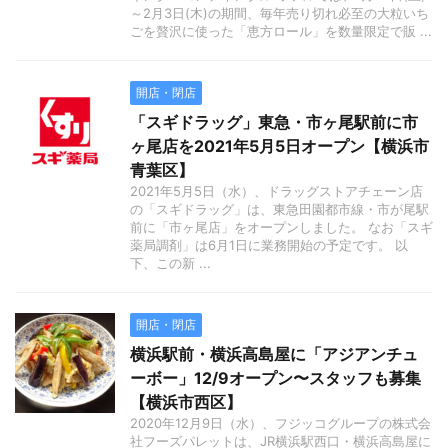
～2月3日(木)の期間、毎年売り切れ必至の大粒いち
ごを贅沢に使った「恵方ロール」を数量限定で販 ...
開店・閉店
「スギドラッグ」東急・市ヶ尾駅前に市
ヶ尾店を2021年5月5日オープン【横浜市
青葉区】
2021年5月5日（水）、ドラッグストアチェーン店
の「スギドラッグ」は、東急田園都市線・市が尾駅
前に「市ヶ尾店」をオープンしました。 なお「スギ
薬局調剤」は6月1日に業務開始の予定です。 以
下、この新 ...
開店・閉店
横浜駅前・横浜高島屋に「アジアンチュ
ーボー」12/9オープン〜スタッフも募集
【横浜市西区】
2020年12月9日（水）、フジッコグループの株式会
社フーズパレットは、JR横浜駅西口・横浜高島屋に