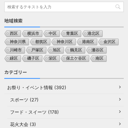
地域検索
西区
横浜市
中区
青葉区
港北区
神奈川県
都筑区
神奈川区
港南区
金沢区
川崎市
戸塚区
旭区
鶴見区
瀬谷区
緑区
磯子区
栄区
保土ケ谷区
南区
カテゴリー
お祭り・イベント情報 (392)
スポーツ (27)
フード・スイーツ (178)
花火大会 (3)