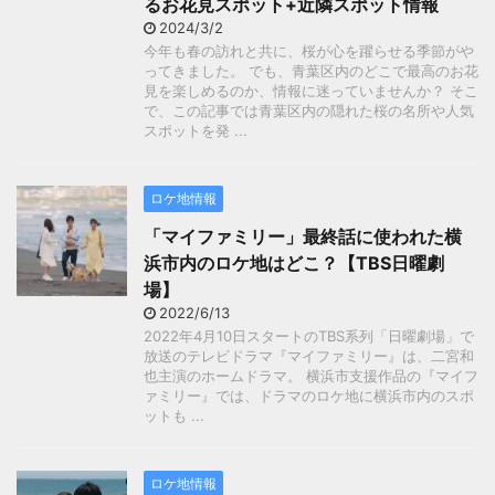
るお花見スポット+近隣スポット情報
2024/3/2
今年も春の訪れと共に、桜が心を躍らせる季節がや
ってきました。 でも、青葉区内のどこで最高のお花
見を楽しめるのか、情報に迷っていませんか？ そこ
で、この記事では青葉区内の隠れた桜の名所や人気
スポットを発 ...
ロケ地情報
「マイファミリー」最終話に使われた横
浜市内のロケ地はどこ？【TBS日曜劇
場】
2022/6/13
2022年4月10日スタートのTBS系列「日曜劇場」で
放送のテレビドラマ『マイファミリー』は、二宮和
也主演のホームドラマ。 横浜市支援作品の『マイフ
ァミリー』では、ドラマのロケ地に横浜市内のスポ
ットも ...
ロケ地情報