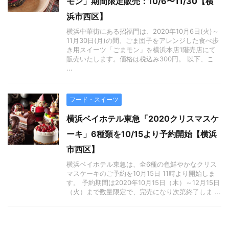
モン」期間限定販売：10/6〜11/30【横
浜市西区】
横浜中華街にある招福門は、2020年10月6日(火)～
11月30日(月)の間、ごま団子をアレンジした食べ歩
き用スイーツ「ごまモン」を横浜本店1階売店にて
販売いたします。価格は税込み300円。 以下、こ
...
フード・スイーツ
横浜ベイホテル東急「2020クリスマスケ
ーキ」6種類を10/15より予約開始【横浜
市西区】
横浜ベイホテル東急は、全6種の色鮮やかなクリス
マスケーキのご予約を10月15日 11時より開始しま
す。 予約期間は2020年10月15日（木）～12月15日
（火）まで数量限定で、完売になり次第終了しま ...