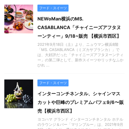
フード・スイーツ
NEWoMan横浜のMS.
CASABLANCA「チャイニーズアフタヌ
ーンティー」9/18~販売 【横浜市西区】
2021年9月18日（土）より、ニュウマン横浜8階
「MS. CASABLANCA（ミズカサブランカ）」で
は、大好評だった「チャイニーズアフタヌーンティ
ー」の第二弾として、新作スイーツやリッチなふか
ひれ ...
フード・スイーツ
インターコンチネンタル、シャインマス
カットや巨峰のプレミアムパフェ9/6〜販
売【横浜市西区】
ヨコハマ グランド インターコンチネンタル ホテル
のラウンジ＆バー「マリンブルー」は、2021年9月