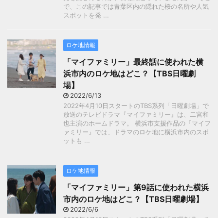
で、この記事では青葉区内の隠れた桜の名所や人気
スポットを発 ...
ロケ地情報
「マイファミリー」最終話に使われた横
浜市内のロケ地はどこ？【TBS日曜劇
場】
2022/6/13
2022年4月10日スタートのTBS系列「日曜劇場」で
放送のテレビドラマ『マイファミリー』は、二宮和
也主演のホームドラマ。 横浜市支援作品の『マイフ
ァミリー』では、ドラマのロケ地に横浜市内のスポ
ットも ...
ロケ地情報
「マイファミリー」第9話に使われた横浜
市内のロケ地はどこ？【TBS日曜劇場】
2022/6/6