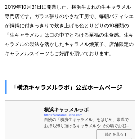
2019年10月31日に開業した、横浜生まれの生キャラメル
専門店です。ガラス張りの小さな工房で、毎朝パティシエ
が銅鍋に付きっきりで炊き上げる色とりどりの10種類の
『生キャラメル』は口の中でとろける至福の生食感。生キ
ャラメルの製法を活かしたキャラメル焼菓子、店舗限定の
キャラメルスイーツもご好評を頂いております。
「横浜キャラメルラボ」公式ホームページ
横浜キャラメルラボ
https://caramel-labo.com
自慢の「横濱生キャラメル」をはじめ、常温で
お持ち帰り頂けるキャラメルや その場でお召
し上がり頂けるプリン・シュークリームなどこ
［ 続きを見る ］
だわりのキャラメルスイーツをご用意。 他に