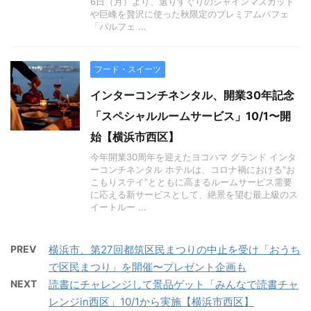
6日（月）より、選りすぐりのシャインマスカット
や巨峰を贅沢に使った秋限定のプレミアムパフェ
「パルフェ ...
フード・スイーツ
インターコンチネンタル、開業30年記念
「スペシャルルームサービス」10/1〜開
始【横浜市西区】
今年開業30周年を迎えたヨコハマ グランド インタ
ーコンチネンタル ホテルは、コロナ禍における“お
こもりステイ”とともに高まるルームサービス需要
に応える新サービスとして、絶景を望む最上級のス
イートルー ...
PREV
横浜市、第27回都筑区民まつりの中止を受け「おうち
で区民まつり」を開催〜プレゼント企画も
NEXT
読書にチャレンジして景品ゲット「みんなで読書チャ
レンジin西区」10/1から実施【横浜市西区】