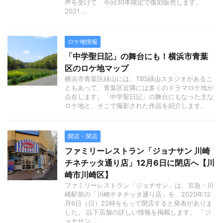
声を受けて、今回30本限定で復刻販売します。
2021 ...
ロケ地情報
「中学聖日記」の舞台にも！横浜市青葉
区のロケ地マップ
横浜市青葉区緑山には、TBS緑山スタジオがあるこ
ともあって、青葉区近隣には多くのドラマロケ地が
点在します。「中学聖日記」の舞台にもなった主な
ロケ地と、そこで撮影された作品を紹介します。
開店・閉店
ファミリーレストラン「ジョナサン 川崎
チネチッタ通り店」12月6日に閉店へ【川
崎市川崎区】
ファミリーレストラン「ジョナサン」は、京急・川
崎駅前の「川崎チネチッタ通り店」を、2020年12
月6日（日）22時をもって閉店すると発表がありま
した。 以下店舗の詳しい情報を掲載します。 「ジ
ョナサン ...