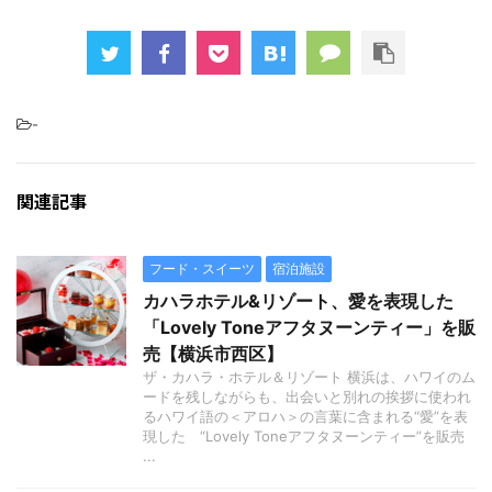
-
関連記事
フード・スイーツ
宿泊施設
カハラホテル&リゾート、愛を表現した
「Lovely Toneアフタヌーンティー」を販
売【横浜市西区】
ザ・カハラ・ホテル＆リゾート 横浜は、ハワイのム
ードを残しながらも、出会いと別れの挨拶に使われ
るハワイ語の＜アロハ＞の言葉に含まれる“愛”を表
現した “Lovely Toneアフタヌーンティー”を販売
...