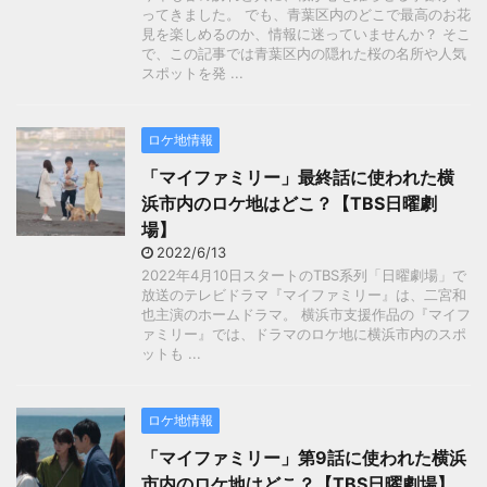
ってきました。 でも、青葉区内のどこで最高のお花
見を楽しめるのか、情報に迷っていませんか？ そこ
で、この記事では青葉区内の隠れた桜の名所や人気
スポットを発 ...
ロケ地情報
「マイファミリー」最終話に使われた横
浜市内のロケ地はどこ？【TBS日曜劇
場】
2022/6/13
2022年4月10日スタートのTBS系列「日曜劇場」で
放送のテレビドラマ『マイファミリー』は、二宮和
也主演のホームドラマ。 横浜市支援作品の『マイフ
ァミリー』では、ドラマのロケ地に横浜市内のスポ
ットも ...
ロケ地情報
「マイファミリー」第9話に使われた横浜
市内のロケ地はどこ？【TBS日曜劇場】