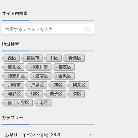
サイト内検索
地域検索
西区
横浜市
中区
青葉区
港北区
神奈川県
都筑区
神奈川区
港南区
金沢区
川崎市
戸塚区
旭区
鶴見区
瀬谷区
緑区
磯子区
栄区
保土ケ谷区
南区
カテゴリー
お祭り・イベント情報 (392)