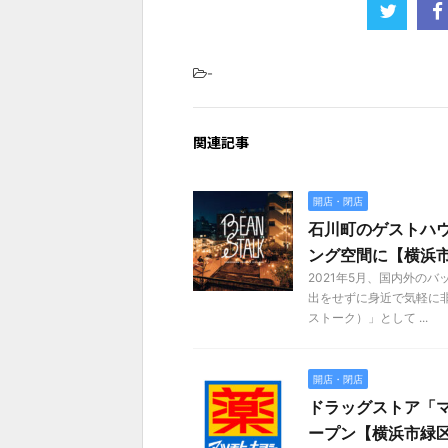
-
関連記事
開店・閉店
石川町のゲストハ
ング空間に【横浜
2021年5月、国内外の
出をせずに身近で気軽に非
ストーク）」として ...
開店・閉店
ドラッグストア「マ
ープン【横浜市緑