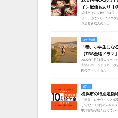
2021年成人式は
イン配信もあり【
横浜市は2021年1月4
リーナ 及びパシフィコ横
見送る新成人のた ...
ロケ地情報
「妻、小学生にな
【TBS金曜ドラマ
2022年1月21日スタ
主演のホームドラマ。 
内のスポットもた ...
横浜市
横浜市の特別定額
「新型コロナウイルス感
して1人10万円の支給が
申請書類が届き始めてい ..