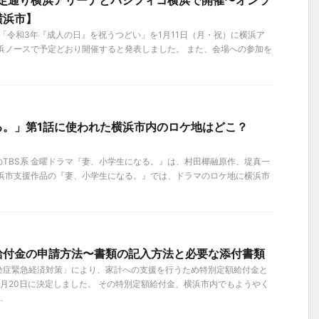
予定通り横浜アリーナとパシフィコ横浜で開催〜オンラ
横浜市】
日、「令和3年『成人の日』を祝うつどい」を1月11日（月・祝）に横浜ア
浜ノースで予定どおり開催すると発表しました。 また、会場への参加を
る。」第1話に使われた横浜市内のロケ地はどこ？
】
ートのTBS系 金曜ドラマ『妻、小学生になる。』は、村田椰融原作、堤真一
横浜市支援作品の『妻、小学生になる。』では、ドラマのロケ地に横浜市
給付金の申請方法〜書類の記入方法と必要な添付書類
染症緊急経済対策」により、家計への支援を行うため特別定額給付金と
４月20日に決定しました。 その特別定額給付金、横浜市内でもようやく
.