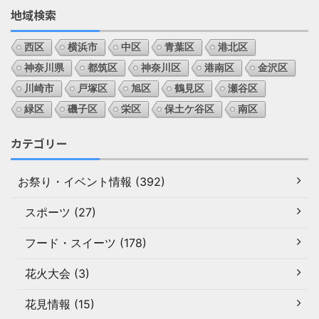
地域検索
西区
横浜市
中区
青葉区
港北区
神奈川県
都筑区
神奈川区
港南区
金沢区
川崎市
戸塚区
旭区
鶴見区
瀬谷区
緑区
磯子区
栄区
保土ケ谷区
南区
カテゴリー
お祭り・イベント情報 (392)
スポーツ (27)
フード・スイーツ (178)
花火大会 (3)
花見情報 (15)