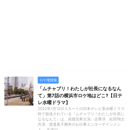
ロケ地情報
「ムチャブリ！わたしが社長になるなん
て」第7話の横浜市ロケ地はどこ?【日テ
レ水曜ドラマ】
2022年1月12日スタートの日本テレビ系水曜ドラマ
枠で放送されている『ムチャブリ！わたしが社長に
なるなんて』は、高畑充希主演、志尊淳、松田翔太
共演、渡邉真子脚本のお仕事エンターテインメン
ト。 主演の ...