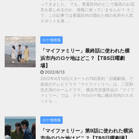
ってきました。 でも、青葉区内のどこで最高のお花
見を楽しめるのか、情報に迷っていませんか？ そこ
で、この記事では青葉区内の隠れた桜の名所や人気
スポットを発 ...
ロケ地情報
「マイファミリー」最終話に使われた横
浜市内のロケ地はどこ？【TBS日曜劇
場】
2022/6/13
2022年4月10日スタートのTBS系列「日曜劇場」で
放送のテレビドラマ『マイファミリー』は、二宮和
也主演のホームドラマ。 横浜市支援作品の『マイフ
ァミリー』では、ドラマのロケ地に横浜市内のスポ
ットも ...
ロケ地情報
「マイファミリー」第9話に使われた横浜
市内のロケ地はどこ？【TBS日曜劇場】