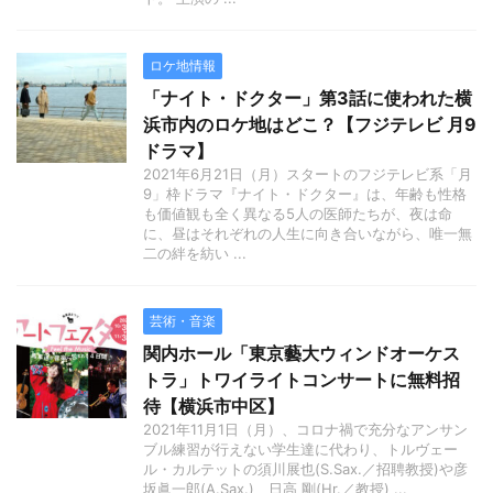
ロケ地情報
「ナイト・ドクター」第3話に使われた横
浜市内のロケ地はどこ？【フジテレビ 月9
ドラマ】
2021年6月21日（月）スタートのフジテレビ系「月
9」枠ドラマ『ナイト・ドクター』は、年齢も性格
も価値観も全く異なる5人の医師たちが、夜は命
に、昼はそれぞれの人生に向き合いながら、唯一無
二の絆を紡い ...
芸術・音楽
関内ホール「東京藝大ウィンドオーケス
トラ」トワイライトコンサートに無料招
待【横浜市中区】
2021年11月1日（月）、コロナ禍で充分なアンサン
ブル練習が行えない学生達に代わり、トルヴェー
ル・カルテットの須川展也(S.Sax.／招聘教授)や彦
坂眞一郎(A.Sax.)、日高 剛(Hr.／教授) ...