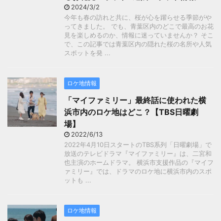
2024/3/2
今年も春の訪れと共に、桜が心を躍らせる季節がや
ってきました。 でも、青葉区内のどこで最高のお花
見を楽しめるのか、情報に迷っていませんか？ そこ
で、この記事では青葉区内の隠れた桜の名所や人気
スポットを発 ...
ロケ地情報
「マイファミリー」最終話に使われた横
浜市内のロケ地はどこ？【TBS日曜劇
場】
2022/6/13
2022年4月10日スタートのTBS系列「日曜劇場」で
放送のテレビドラマ『マイファミリー』は、二宮和
也主演のホームドラマ。 横浜市支援作品の『マイフ
ァミリー』では、ドラマのロケ地に横浜市内のスポ
ットも ...
ロケ地情報