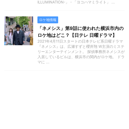
ILLUMINATION-」・「ヨコハマミライト」 ...
ロケ地情報
「ネメシス」第9話に使われた横浜市内の
ロケ地はどこ？【日テレ 日曜ドラマ】
2021年4月11日スタートの日本テレビ系日曜ドラマ
『ネメシス』は、広瀬すずと櫻井翔 W主演のミステ
リーエンターテインメント。 探偵事務所ネメシスが
入居しているビルは、横浜市の関内がロケ地。 ドラ
マに ...