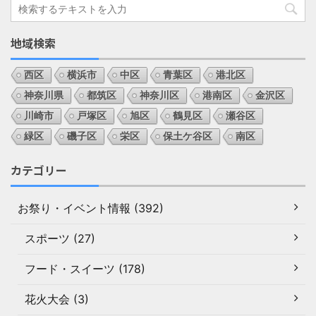
地域検索
西区
横浜市
中区
青葉区
港北区
神奈川県
都筑区
神奈川区
港南区
金沢区
川崎市
戸塚区
旭区
鶴見区
瀬谷区
緑区
磯子区
栄区
保土ケ谷区
南区
カテゴリー
お祭り・イベント情報 (392)
スポーツ (27)
フード・スイーツ (178)
花火大会 (3)