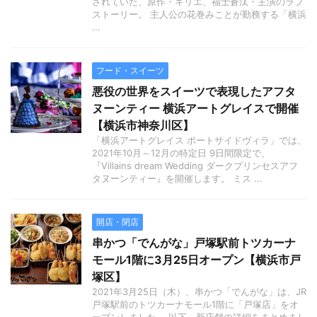
されていた、原作・キリエ、福士蒼汰・主演のラブ
ストーリー。 主人公の花巻みことが勤務する「横浜
...
フード・スイーツ
悪役の世界をスイーツで表現したアフタ
ヌーンティー 横浜アートグレイスで開催
【横浜市神奈川区】
「横浜アートグレイス ポートサイドヴィラ」では、
2021年10月～12月の特定日 9日間限定で、
『Villains dream Wedding ダークプリンセスアフ
タヌーンティー』を開催します。 ミス ...
開店・閉店
串かつ「でんがな」戸塚駅前トツカーナ
モール1階に3月25日オープン【横浜市戸
塚区】
2021年3月25日（木）、串かつ「でんがな」は、JR
戸塚駅前のトツカーナモール1階に「戸塚店」をオ