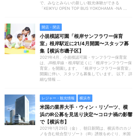
で、みなとみらいの新しい観光体験ができる
「KEIKYU OPEN TOP BUS YOKOHAMA -NA ...
開店・閉店
小規模認可園「根岸サンフラワー保育
室」根岸駅近に21/4月開園〜スタッフ募
集【横浜市磯子区】
2021年4月、小規模認可園・サンフラワー保育室
は、JR根岸線・根岸駅近くに「根岸サンフラワー保
育室」を開園します。 「根岸サンフラワー保育室」
開園に伴い、スタッフも募集しています。 以下、詳
細な情報 ...
レジャー・観光情報
横浜市
米国の業界大手・ウィン・リゾーツ、横
浜のIR公募を見送り決定〜コロナ禍の影響
で【横浜市】
2021年1月29日（金）、朝日新聞は、横浜市のカジ
ノを含む統合型リゾート（IR）誘致をめぐり、米国