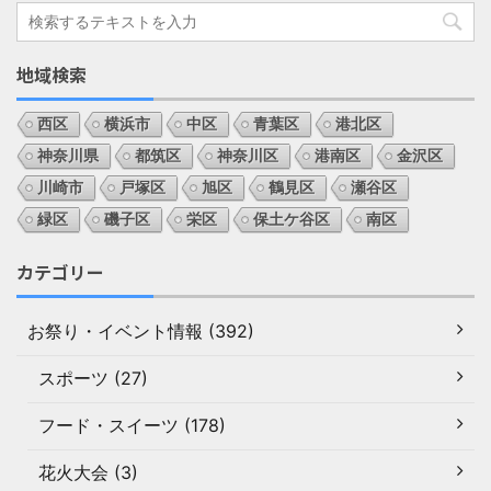
地域検索
西区
横浜市
中区
青葉区
港北区
神奈川県
都筑区
神奈川区
港南区
金沢区
川崎市
戸塚区
旭区
鶴見区
瀬谷区
緑区
磯子区
栄区
保土ケ谷区
南区
カテゴリー
お祭り・イベント情報 (392)
スポーツ (27)
フード・スイーツ (178)
花火大会 (3)