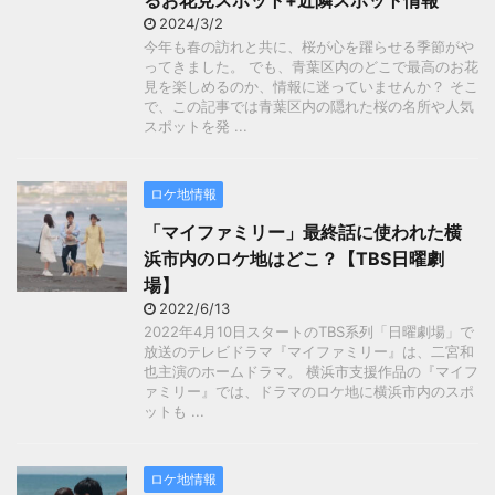
るお花見スポット+近隣スポット情報
2024/3/2
今年も春の訪れと共に、桜が心を躍らせる季節がや
ってきました。 でも、青葉区内のどこで最高のお花
見を楽しめるのか、情報に迷っていませんか？ そこ
で、この記事では青葉区内の隠れた桜の名所や人気
スポットを発 ...
ロケ地情報
「マイファミリー」最終話に使われた横
浜市内のロケ地はどこ？【TBS日曜劇
場】
2022/6/13
2022年4月10日スタートのTBS系列「日曜劇場」で
放送のテレビドラマ『マイファミリー』は、二宮和
也主演のホームドラマ。 横浜市支援作品の『マイフ
ァミリー』では、ドラマのロケ地に横浜市内のスポ
ットも ...
ロケ地情報